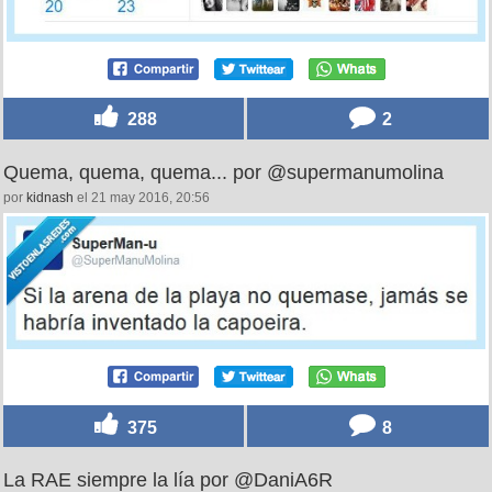
288
2
Quema, quema, quema... por @supermanumolina
por
kidnash
el 21 may 2016, 20:56
375
8
La RAE siempre la lía por @DaniA6R