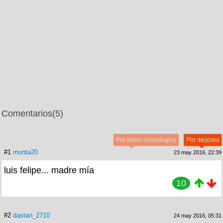
Comentarios
(5)
Por orden cronológico
Por mejores
#1
munta20
23 may 2016, 22:39
luis felipe... madre mía
10
#2
dastan_2710
24 may 2016, 05:31