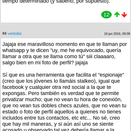
tiempo determinado (y saberlo, por supuesto).
12
#4
veritoibz
16 jun 2016, 09:08
Jajaja ese maravilloso momento en que te llaman por
whatsapp y te dicen "uy, me he equivocado, quería
llamar a otra que se llama como tú" siii claaaaro,
salgo bien en mi foto de perfil? jajaja
Sí que es una herramienta que facilita el "espionaje"
(creo que los jóvenes lo llamáis stalkeo), igual que
facebook y cualquier otra red social a la que te
expongas. Pero también es verdad que te permite
privatizar mucho; que no vean tu hora de conexión,
que no vean tus dobles checs azules, que no vean tu
estado o foto de perfil aquellos a quienes no tienes
incluidos entre tus contactos, etc etc... No sé, creo
que hay mil maneras, y si aún así uno se siente
acosado u observado tal vez debería llamar a la