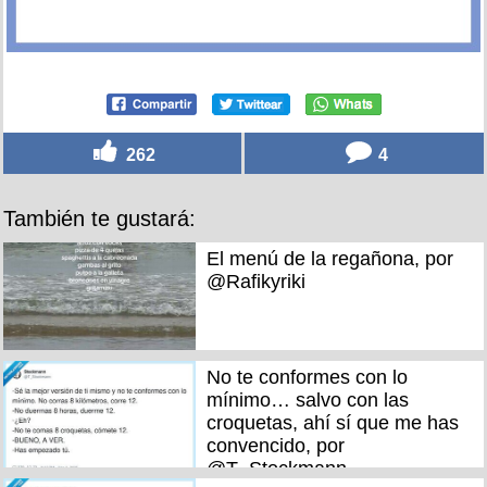
262
4
También te gustará:
El menú de la regañona, por
@Rafikyriki
No te conformes con lo
mínimo… salvo con las
croquetas, ahí sí que me has
convencido, por
@T_Stockmann