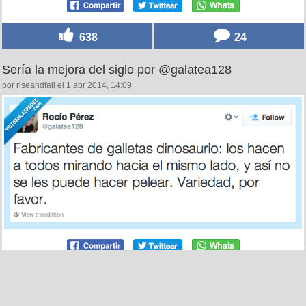
638
24
Sería la mejora del siglo por @galatea128
por riseandfall el 1 abr 2014, 14:09
1721
9