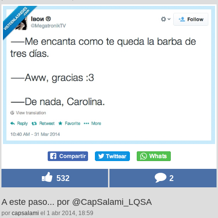
532
2
A este paso... por @CapSalami_LQSA
por
capsalami
el 1 abr 2014, 18:59