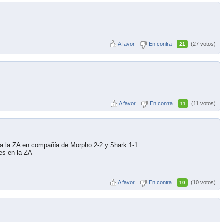
A favor
En contra
(27 votos)
21
A favor
En contra
(11 votos)
11
 a la ZA en compañía de Morpho 2-2 y Shark 1-1
nes en la ZA
A favor
En contra
(10 votos)
10