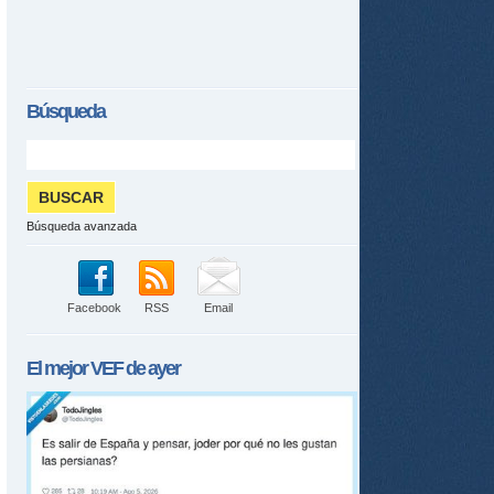
Búsqueda
Búsqueda avanzada
tir
ame
Facebook
RSS
Email
El mejor
VEF
de ayer