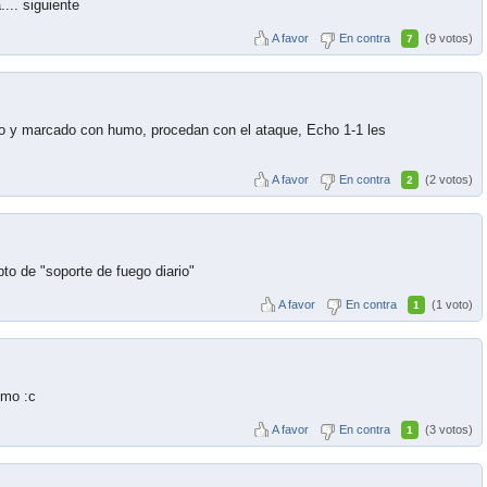
... siguiente
A favor
En contra
(9 votos)
7
do y marcado con humo, procedan con el ataque, Echo 1-1 les
A favor
En contra
(2 votos)
2
to de "soporte de fuego diario"
A favor
En contra
(1 voto)
1
smo :c
A favor
En contra
(3 votos)
1