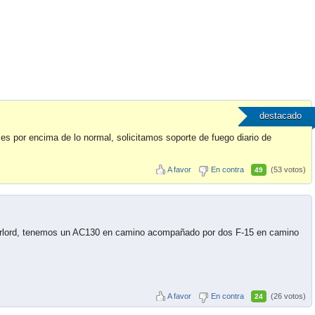
destacado
s por encima de lo normal, solicitamos soporte de fuego diario de
A favor
En contra
(53 votos)
49
erlord, tenemos un AC130 en camino acompañado por dos F-15 en camino
A favor
En contra
(26 votos)
24