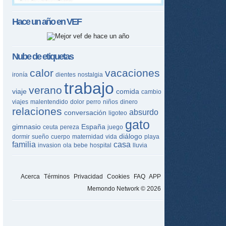
Hace un año en
VEF
Nube de etiquetas
calor
vacaciones
ironía
dientes
nostalgia
trabajo
verano
viaje
comida
cambio
viajes
malentendido
dolor
perro
niños
dinero
relaciones
absurdo
conversación
ligoteo
gato
gimnasio
España
ceuta
pereza
juego
diálogo
dormir
sueño
cuerpo
maternidad
vida
playa
familia
casa
invasion
ola
bebe
hospital
lluvia
Acerca
Términos
Privacidad
Cookies
FAQ
APP
Memondo Network © 2026