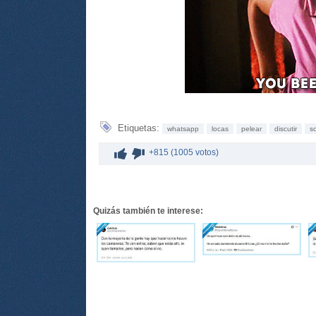
Etiquetas:
whatsapp
locas
pelear
discutir
s
+815 (1005 votos)
Quizás también te interese: