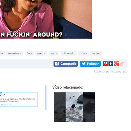
ola
mentirosa
floja
gorda
vaga
gimnasio
novia
mujer
Compartir
Compartir
Compartir
Compar
en
en
en
en
Reportar por inapropiado
Pinterest
tumblr
Google+
mene
Vídeo relacionado: