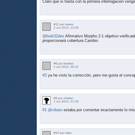
Claro que si hasta con la primera interrogacion venga.
#11 por
mvem
2 oct 2014, 13:40
@bubi32des
Afirmativo Morpho 2-1 objetivo verifica
proporcionará cobertura Cambio
#8 por
kramex
1 oct 2014, 00:31
#2
ya he visto la corrección, pero me gusta el concep
#9 por
chaber
1 oct 2014, 01:55
#1
@vibaro
estaba por comentar exactamente lo mi
#10 por
raka