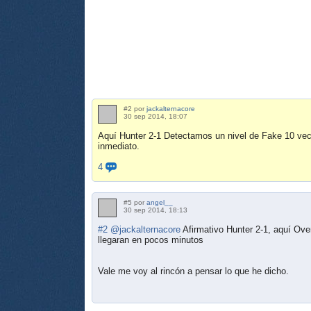
#2 por
jackalternacore
30 sep 2014, 18:07
Aquí Hunter 2-1 Detectamos un nivel de Fake 10 vece
inmediato.
4
#5 por
angel__
30 sep 2014, 18:13
#2
@jackalternacore
Afirmativo Hunter 2-1, aquí Ov
llegaran en pocos minutos
Vale me voy al rincón a pensar lo que he dicho.