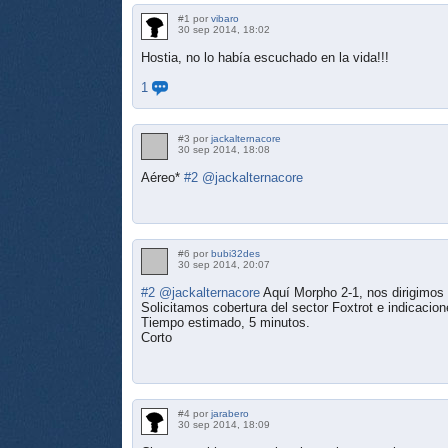
#1 por
vibaro
30 sep 2014, 18:02
Hostia, no lo había escuchado en la vida!!!
1
#3 por
jackalternacore
30 sep 2014, 18:08
Aéreo*
#2
@jackalternacore
#6 por
bubi32des
30 sep 2014, 20:07
#2
@jackalternacore
Aquí Morpho 2-1, nos dirigimos
Solicitamos cobertura del sector Foxtrot e indicacio
Tiempo estimado, 5 minutos.
Corto
#4 por
jarabero
30 sep 2014, 18:09