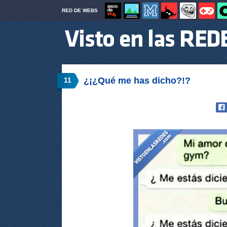
RED DE WEBS
¿¡¿Qué me has dicho?!?
11