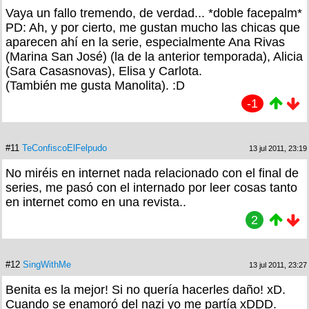
Vaya un fallo tremendo, de verdad... *doble facepalm*
PD: Ah, y por cierto, me gustan mucho las chicas que
aparecen ahí en la serie, especialmente Ana Rivas
(Marina San José) (la de la anterior temporada), Alicia
(Sara Casasnovas), Elisa y Carlota.
(También me gusta Manolita). :D
-1
#11
TeConfiscoElFelpudo
13 jul 2011, 23:19
No miréis en internet nada relacionado con el final de
series, me pasó con el internado por leer cosas tanto
en internet como en una revista..
2
#12
SingWithMe
13 jul 2011, 23:27
Benita es la mejor! Si no quería hacerles daño! xD.
Cuando se enamoró del nazi yo me partía xDDD.