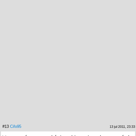
#13
Cifo95
13 jul 2011, 23:33