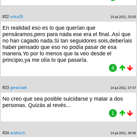
#22
mika28
14 jul 2011, 03:05
En realidad eso es lo que querían que
pensáramos,pero para nada ese era el final..Así que
no han cagado nada.Si tan seguidores sois,deberíais
haber pensado que eso no podía pasar de esa
manera.Yo por lo menos que la veo desde el
principio,ya me olía lo que pasaría.
4
#23
geneclark
14 jul 2011, 07:47
No creo que sea posible suicidarse y matar a dos
personas. Quizás al revés...
1
#24
andriuch
14 jul 2011, 09:46