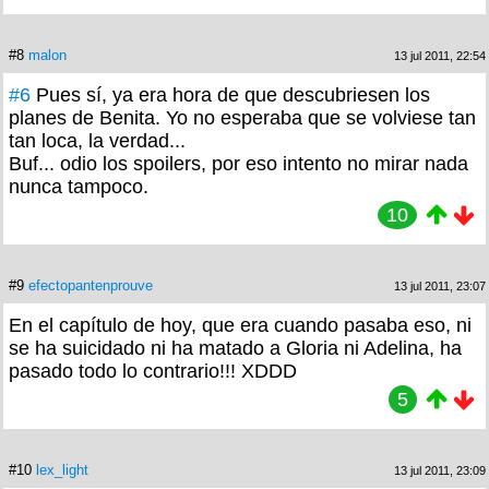
#8
malon
13 jul 2011, 22:54
#6
Pues sí, ya era hora de que descubriesen los
planes de Benita. Yo no esperaba que se volviese tan
tan loca, la verdad...
Buf... odio los spoilers, por eso intento no mirar nada
nunca tampoco.
10
#9
efectopantenprouve
13 jul 2011, 23:07
En el capítulo de hoy, que era cuando pasaba eso, ni
se ha suicidado ni ha matado a Gloria ni Adelina, ha
pasado todo lo contrario!!! XDDD
5
#10
lex_light
13 jul 2011, 23:09