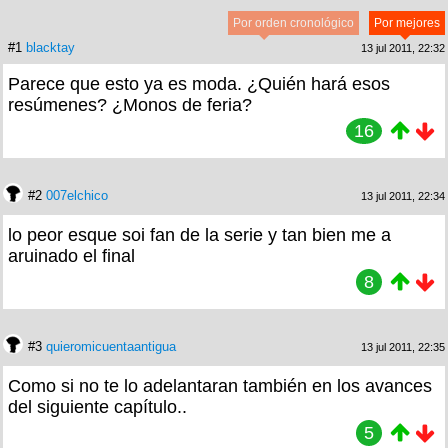
Por orden cronológico
Por mejores
#1
blacktay
13 jul 2011, 22:32
Parece que esto ya es moda. ¿Quién hará esos
resúmenes? ¿Monos de feria?
16
#2
007elchico
13 jul 2011, 22:34
lo peor esque soi fan de la serie y tan bien me a
aruinado el final
8
#3
quieromicuentaantigua
13 jul 2011, 22:35
Como si no te lo adelantaran también en los avances
del siguiente capítulo..
5