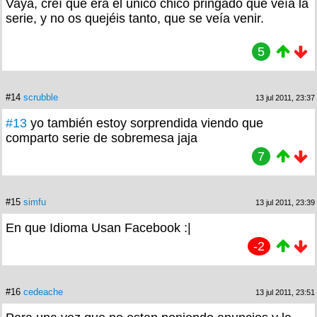
Vaya, creí que era el único chico pringado que veía la
serie, y no os quejéis tanto, que se veía venir.
5
#14
scrubble
13 jul 2011, 23:37
#13
yo también estoy sorprendida viendo que
comparto serie de sobremesa jaja
7
#15
simfu
13 jul 2011, 23:39
En que Idioma Usan Facebook :|
-2
#16
cedeache
13 jul 2011, 23:51