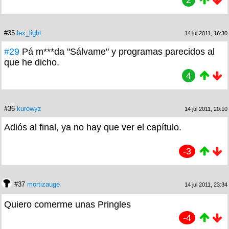
2
#35
lex_light
14 jul 2011, 16:30
#29
Pá m***da "Sálvame" y programas parecidos al
que he dicho.
4
#36
kurowyz
14 jul 2011, 20:10
Adiós al final, ya no hay que ver el capítulo.
-3
#37
mortizauge
14 jul 2011, 23:34
Quiero comerme unas Pringles
-4