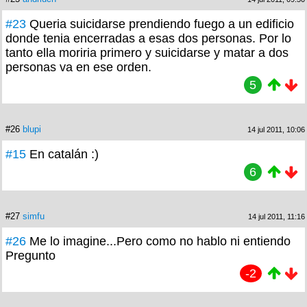
#23
Queria suicidarse prendiendo fuego a un edificio
donde tenia encerradas a esas dos personas. Por lo
tanto ella moriria primero y suicidarse y matar a dos
personas va en ese orden.
5
#26
blupi
14 jul 2011, 10:06
#15
En catalán :)
6
#27
simfu
14 jul 2011, 11:16
#26
Me lo imagine...Pero como no hablo ni entiendo
Pregunto
-2