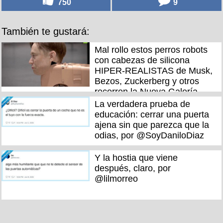
750
9
También te gustará:
Mal rollo estos perros robots
con cabezas de silicona
HIPER-REALISTAS de Musk,
Bezos, Zuckerberg y otros
recorren la Nueva Galería
Nacional de Berlín
La verdadera prueba de
educación: cerrar una puerta
ajena sin que parezca que la
odias, por @SoyDaniloDiaz
Y la hostia que viene
después, claro, por
@lilmorreo