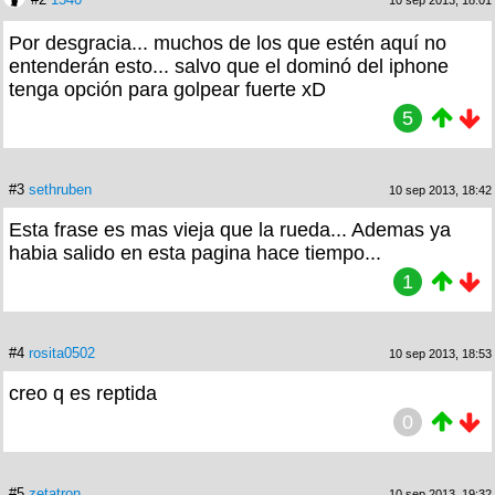
10 sep 2013, 18:01
Por desgracia... muchos de los que estén aquí no
entenderán esto... salvo que el dominó del iphone
tenga opción para golpear fuerte xD
5
#3
sethruben
10 sep 2013, 18:42
Esta frase es mas vieja que la rueda... Ademas ya
habia salido en esta pagina hace tiempo...
1
#4
rosita0502
10 sep 2013, 18:53
creo q es reptida
0
#5
zetatron
10 sep 2013, 19:32