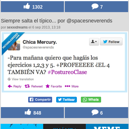
1302
7
Siempre salta el típico... por @spacesneverends
por
sexxxdreams
el 6 sep 2013, 13:18
848
6