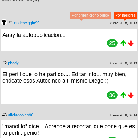
Por orden cronológico
Por mejores
#1
enderwiggin99
8 ene 2018, 01:13
Aaay la autopublicacion...
25
#2
pbody
8 ene 2018, 01:19
El perfil que lo ha partido.... Editar info... muy bien,
chócate esos Autocinco a ti mismo Diego ;)
36
#3
aliciadopico96
8 ene 2018, 02:14
"manolito" dice... Aprende a recortar, que pone que es
tu perfil, genio!