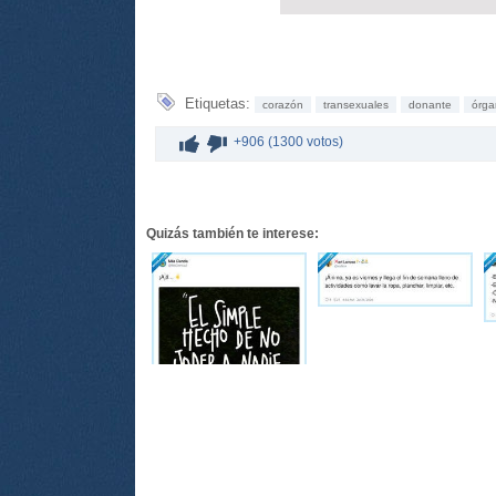
Etiquetas:
corazón
transexuales
donante
órga
+906 (1300 votos)
Quizás también te interese: