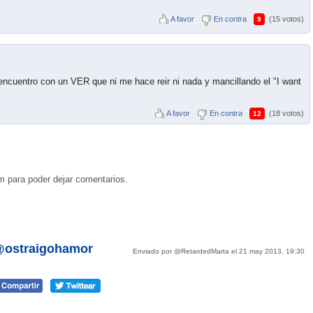
A favor
En contra
(15 votos)
9
 encuentro con un VER que ni me hace reir ni nada y mancillando el "I want
A favor
En contra
(18 votos)
12
om
para poder dejar comentarios.
 @ostraigohamor
Enviado por @RetardedMarta el 21 may 2013, 19:30