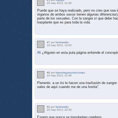
#5 por
marquii
23 may 2013, 21:26
Puede que se haya realizado, pero no creo que sea id
órganos de ambos sexos tienen algunas diferencias)
parte de los sexuales. Con la sangre sí que debe h
trasplante que es para toda la vida.
#7 por
fanlowaldo
24 may 2013, 13:02
#6
¿Alguien en esta puta página entiende el con
#8 por
hipermegamundocompu
24 may 2013, 21:08
Pienenlo. a un tío le hacen una trasfusión de sangre
sales de aquí cuando me de una hostia".
#2 por
fanlowaldo
23 may 2013, 20:33
Espero que nunca se trasplanten cerebros