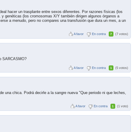
eal hacer un trasplante entre sexos diferentes. Por razones físicas (los
, y genéticas (los cromosomas X/Y también dirigen algunos órganos a
acerse a menudo, pero no compares una transfusión que dura un mes, a un
A favor
En contra
(7 votos)
7
cepto SARCASMO?
A favor
En contra
(5 votos)
1
 de una chica. Podrá decirle a la sangre nueva "Que periodo ni que leches,
A favor
En contra
(1 voto)
1