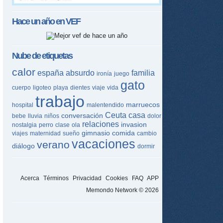
Hace un año en
VEF
Nube de etiquetas
calor
españa
absurdo
familia
ironía
juego
gato
cuerpo
ligoteo
playa
dientes
viaje
vida
trabajo
marruecos
hospital
malentendido
Ceuta
casa
conversación
bebe
lluvia
niños
dolor
relaciones
invasion
nostalgia
perro
clase
ola
gimnasio
comida
viajes
maternidad
sueño
cambio
vacaciones
verano
diálogo
dormir
Acerca
Términos
Privacidad
Cookies
FAQ
APP
Memondo Network © 2026