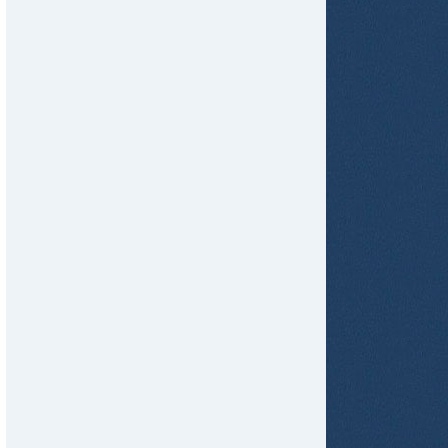
tir
ame