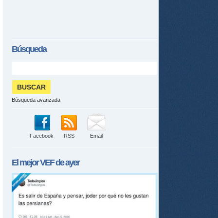
Búsqueda
Búsqueda avanzada
Facebook
RSS
Email
El mejor
VEF
de ayer