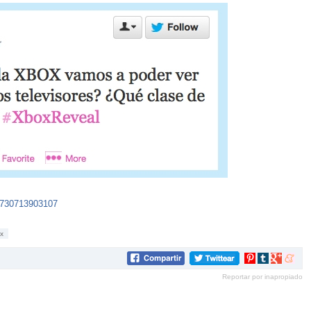
93730713903107
x
Compartir
Compartir
Compartir
Compar
en
en
en
en
Reportar por inapropiado
Pinterest
tumblr
Google+
mene