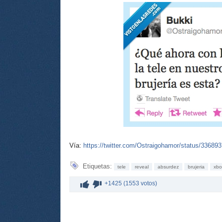
Vía:
https://twitter.com/Ostraigohamor/status/3368
Etiquetas:
tele
reveal
absurdez
brujeria
xbo
+1425 (1553 votos)