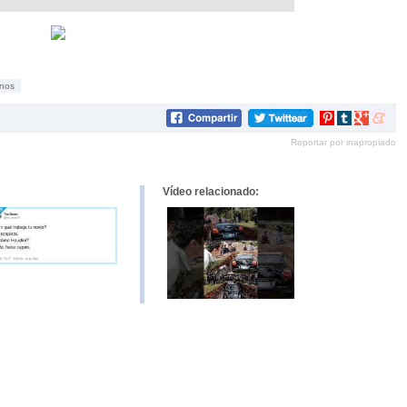
nos
Compartir
Compartir
Compartir
Compar
en
en
en
en
Reportar por inapropiado
Pinterest
tumblr
Google+
mene
Vídeo relacionado: