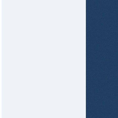
tir
ame