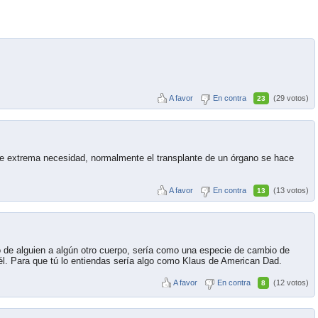
A favor
En contra
(29 votos)
23
de extrema necesidad, normalmente el transplante de un órgano se hace
A favor
En contra
(13 votos)
13
ro de alguien a algún otro cuerpo, sería como una especie de cambio de
e él. Para que tú lo entiendas sería algo como Klaus de American Dad.
A favor
En contra
(12 votos)
8