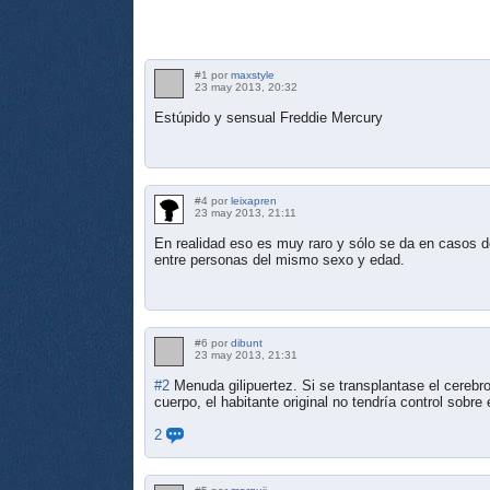
#1 por
maxstyle
23 may 2013, 20:32
Estúpido y sensual Freddie Mercury
#4 por
leixapren
23 may 2013, 21:11
En realidad eso es muy raro y sólo se da en casos 
entre personas del mismo sexo y edad.
#6 por
dibunt
23 may 2013, 21:31
#2
Menuda gilipuertez. Si se transplantase el cereb
cuerpo, el habitante original no tendría control sobr
2