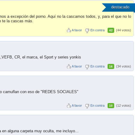
destacado
os a excepción del porno. Aquí no la cascamos todos, y, para el que no lo
n te la cascas más.
A favor
En contra
(44 votos)
42
,VEFB, CR, el marca, el Sport y series yonkis
A favor
En contra
(34 votos)
16
e lo camuflan con eso de "REDES SOCIALES"
A favor
En contra
(12 votos)
10
 en alguna carpeta muy oculta, me incluyo...