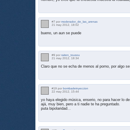
#7 por
moderador_de_las_arenas
21 may 2012, 18:02
bueno, un aun se puede
#9 por
raiten_tousou
21 may 2012, 18:34
Claro que no se echa de menos al porno, por algo se
#19 por
bombadeinyeccion
22 may 2012, 15:44
yo haya elegido música, enserio, no para hacer lo d
ajá, muy bien, pero a ti nadie te ha preguntado.
puta bipolaridad...