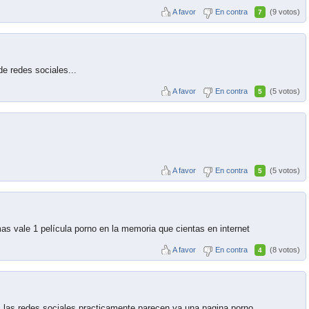
A favor
En contra
(9 votos)
7
de redes sociales...
A favor
En contra
(5 votos)
5
A favor
En contra
(5 votos)
5
as vale 1 película porno en la memoria que cientas en internet
A favor
En contra
(8 votos)
4
, las redes sociales practicamente parecen ya una pagina porno...