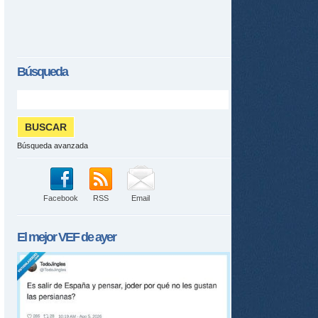
Búsqueda
Búsqueda avanzada
Facebook
RSS
Email
El mejor
VEF
de ayer