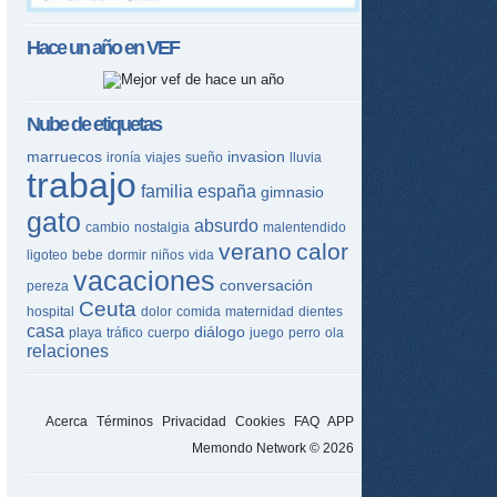
Hace un año en
VEF
Nube de etiquetas
marruecos
invasion
ironía
viajes
sueño
lluvia
trabajo
familia
españa
gimnasio
gato
absurdo
cambio
nostalgia
malentendido
verano
calor
ligoteo
bebe
dormir
niños
vida
vacaciones
conversación
pereza
Ceuta
hospital
dolor
comida
maternidad
dientes
casa
diálogo
playa
tráfico
cuerpo
juego
perro
ola
relaciones
Acerca
Términos
Privacidad
Cookies
FAQ
APP
Memondo Network © 2026