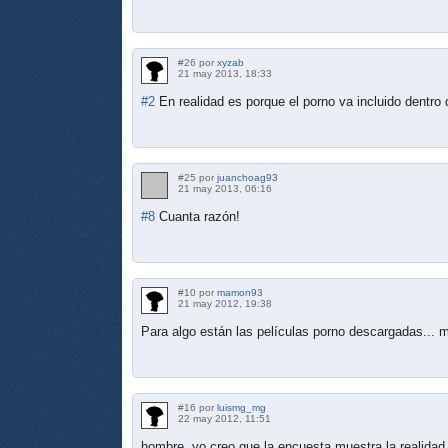
#26 por
xyzab
21 may 2013, 18:33
#2
En realidad es porque el porno va incluido dentro 
#25 por
juanchoag93
21 may 2013, 06:16
#8
Cuanta razón!
#10 por
mamon93
21 may 2012, 19:38
Para algo están las películas porno descargadas... m
#16 por
luismg_mg
22 may 2012, 11:51
hombre, yo creo que la encuesta muestra la realidad