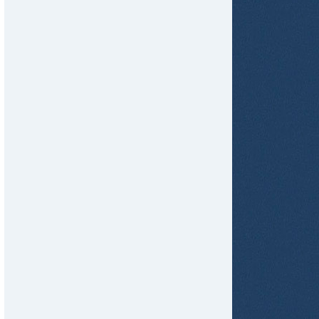
tir
ame