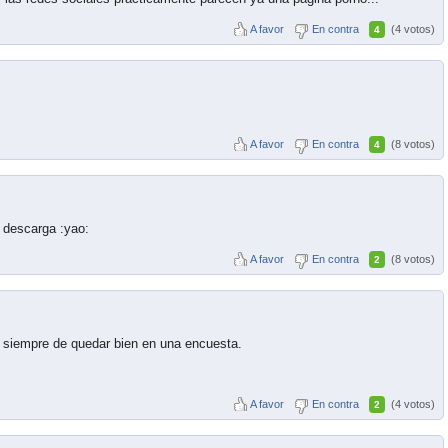
A favor
En contra
(4 votos)
4
A favor
En contra
(8 votos)
4
 descarga :yao:
A favor
En contra
(8 votos)
2
e siempre de quedar bien en una encuesta.
A favor
En contra
(4 votos)
2