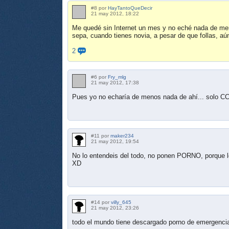
#8 por
HayTantoQueDecir
21 may 2012, 18:22
Me quedé sin Internet un mes y no eché nada de men
sepa, cuando tienes novia, a pesar de que follas, aú
2
#6 por
Fry_mlg
21 may 2012, 17:38
Pues yo no echaría de menos nada de ahí... solo CC
#11 por
maker234
21 may 2012, 19:54
No lo entendeis del todo, no ponen PORNO, porqu
XD
#14 por
villy_645
21 may 2012, 23:26
todo el mundo tiene descargado porno de emergencia