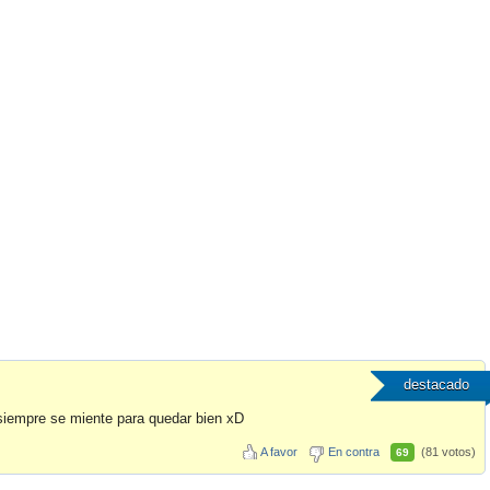
destacado
siempre se miente para quedar bien xD
A favor
En contra
(81 votos)
69