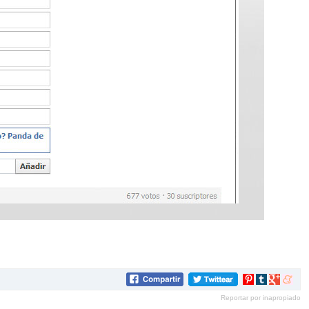
Compartir
Compartir
Compartir
Compar
en
en
en
en
Reportar por inapropiado
Pinterest
tumblr
Google+
mene