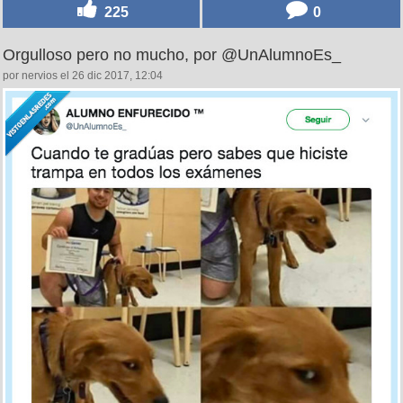
225
0
Orgulloso pero no mucho, por @UnAlumnoEs_
por nervios el 26 dic 2017, 12:04