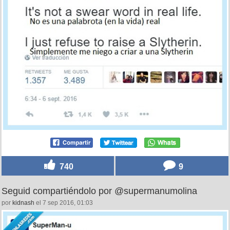
740
9
Seguid compartiéndolo por @supermanumolina
por
kidnash
el 7 sep 2016, 01:03