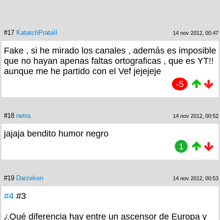
#17
KatatchPrataII
14 nov 2012, 00:47
Fake , si he mirado los canales , además es imposible
que no hayan apenas faltas ortograficas , que es YT!!
aunque me he partido con el Vef jejejeje
-5
#18
netra
14 nov 2012, 00:52
jajaja bendito humor negro
1
#19
Darzeken
14 nov 2012, 00:53
#4
#3
¿Qué diferencia hay entre un ascensor de Europa y