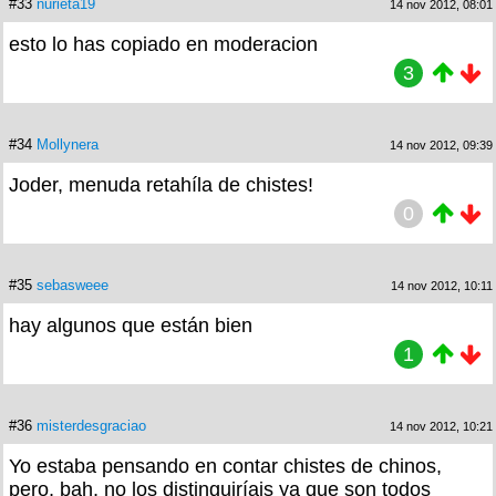
#33
nurieta19
14 nov 2012, 08:01
esto lo has copiado en moderacion
3
#34
Mollynera
14 nov 2012, 09:39
Joder, menuda retahíla de chistes!
0
#35
sebasweee
14 nov 2012, 10:11
hay algunos que están bien
1
#36
misterdesgraciao
14 nov 2012, 10:21
Yo estaba pensando en contar chistes de chinos,
pero, bah, no los distinguiríais ya que son todos