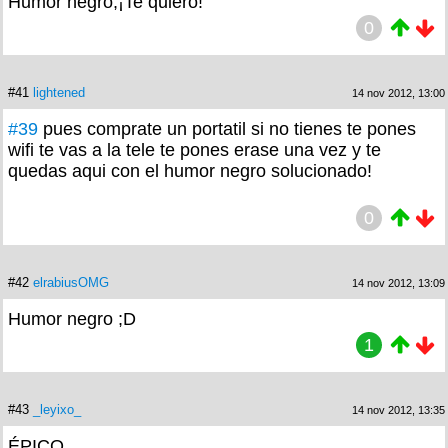
Humor negro,¡Te quiero!
0
#41
lightened
14 nov 2012, 13:00
#39
pues comprate un portatil si no tienes te pones
wifi te vas a la tele te pones erase una vez y te
quedas aqui con el humor negro solucionado!
0
#42
elrabiusOMG
14 nov 2012, 13:09
Humor negro ;D
1
#43
_leyixo_
14 nov 2012, 13:35
ÉPICO