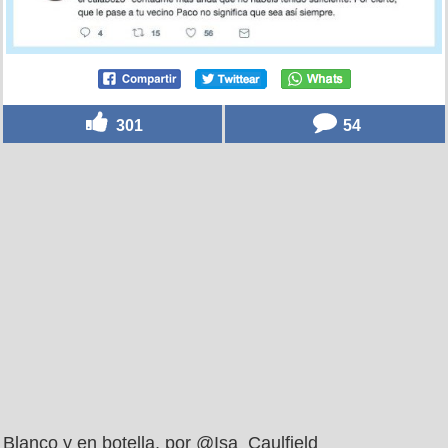
301
54
Blanco y en botella, por @Isa_Caulfield