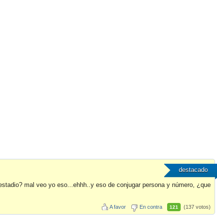
destacado
u estadio? mal veo yo eso...ehhh..y eso de conjugar persona y número, ¿que
A favor
En contra
(137 votos)
121