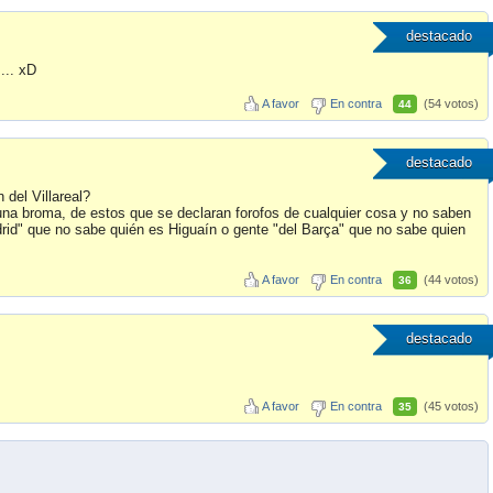
destacado
... xD
A favor
En contra
(54 votos)
44
destacado
del Villareal?
una broma, de estos que se declaran forofos de cualquier cosa y no saben
drid" que no sabe quién es Higuaín o gente "del Barça" que no sabe quien
A favor
En contra
(44 votos)
36
destacado
A favor
En contra
(45 votos)
35