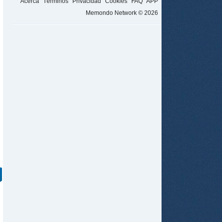
Acerca
Términos
Privacidad
Cookies
FAQ
APP
Memondo Network © 2026