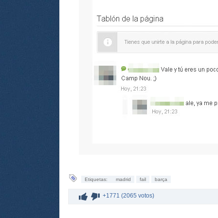
Etiquetas:
madrid
fail
barça
+1771 (2065 votos)