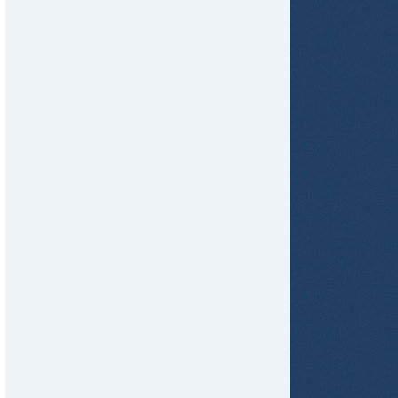
tir
ame