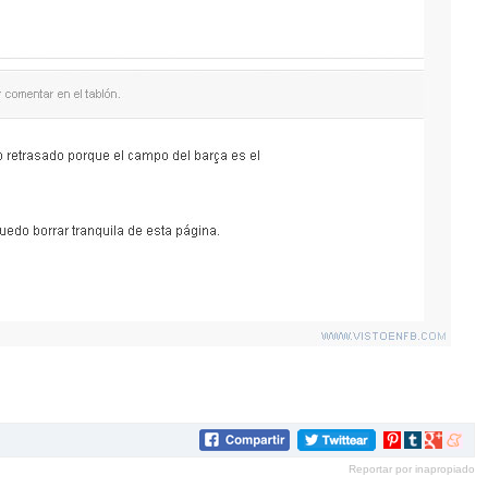
Compartir
Compartir
Compartir
Compar
en
en
en
en
Reportar por inapropiado
Pinterest
tumblr
Google+
mene