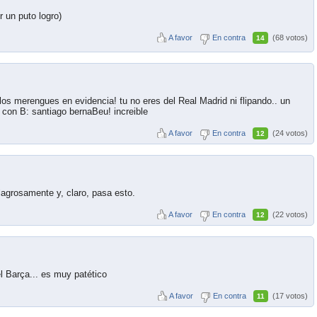
 un puto logro)
A favor
En contra
(68 votos)
14
 los merengues en evidencia! tu no eres del Real Madrid ni flipando.. un
 con B: santiago bernaBeu! increible
A favor
En contra
(24 votos)
12
lagrosamente y, claro, pasa esto.
A favor
En contra
(22 votos)
12
l Barça... es muy patético
A favor
En contra
(17 votos)
11