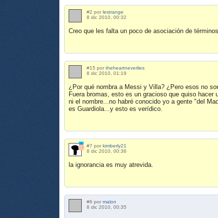
#2 por
lestrange
8 dic 2010, 00:32
Creo que les falta un poco de asociación de términos
#15 por
theheartneverlies
8 dic 2010, 01:19
¿Por qué nombra a Messi y Villa? ¿Pero esos no son 
Fuera bromas, esto es un gracioso que quiso hacer 
ni el nombre...no habré conocido yo a gente "del Ma
es Guardiola...y esto es verídico.
#7 por
kimberly21
8 dic 2010, 00:36
la ignorancia es muy atrevida.
#6 por
malon
8 dic 2010, 00:35