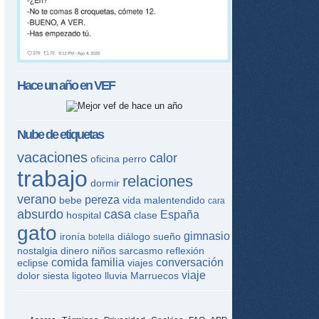
Hace un año en
VEF
Nube de etiquetas
vacaciones
calor
oficina
perro
trabajo
relaciones
dormir
verano
pereza
bebe
vida
malentendido
cara
absurdo
casa
España
hospital
clase
gato
gimnasio
ironía
diálogo
sueño
botella
nostalgia
dinero
niños
sarcasmo
reflexión
comida
familia
conversación
eclipse
viajes
viaje
dolor
siesta
ligoteo
lluvia
Marruecos