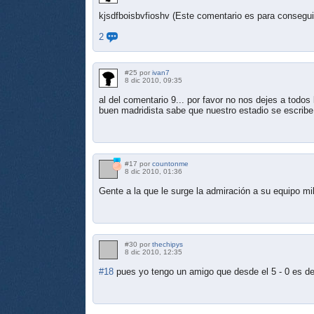
kjsdfboisbvfioshv (Este comentario es para conseguir
2
#25 por
ivan7
8 dic 2010, 09:35
al del comentario 9... por favor no nos dejes a todos
buen madridista sabe que nuestro estadio se escribe
#17 por
countonme
8 dic 2010, 01:36
Gente a la que le surge la admiración a su equipo mi
#30 por
thechipys
8 dic 2010, 12:35
#18
pues yo tengo un amigo que desde el 5 - 0 es de