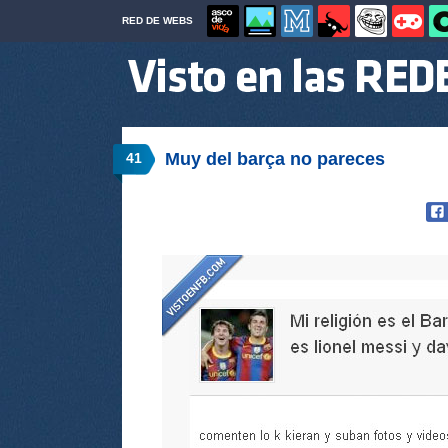
RED DE WEBS
Muy del barça no pareces
41