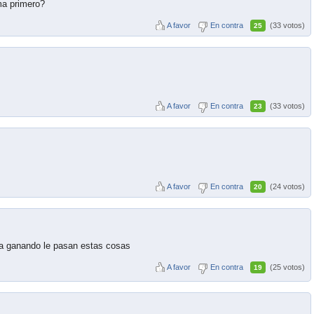
ma primero?
A favor
En contra
(33 votos)
25
A favor
En contra
(33 votos)
23
A favor
En contra
(24 votos)
20
ya ganando le pasan estas cosas
A favor
En contra
(25 votos)
19