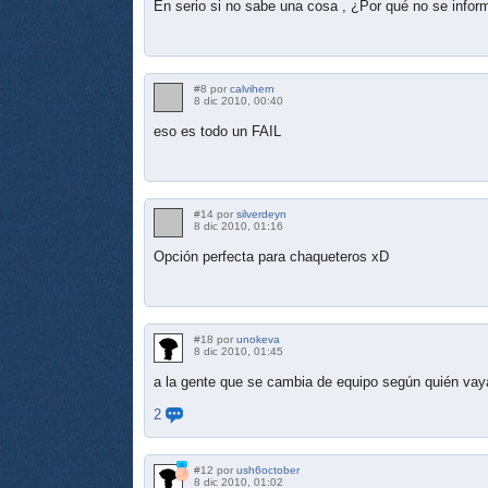
En serio si no sabe una cosa , ¿Por qué no se infor
#8 por
calvihern
8 dic 2010, 00:40
eso es todo un FAIL
#14 por
silverdeyn
8 dic 2010, 01:16
Opción perfecta para chaqueteros xD
#18 por
unokeva
8 dic 2010, 01:45
a la gente que se cambia de equipo según quién va
2
#12 por
ush6october
8 dic 2010, 01:02