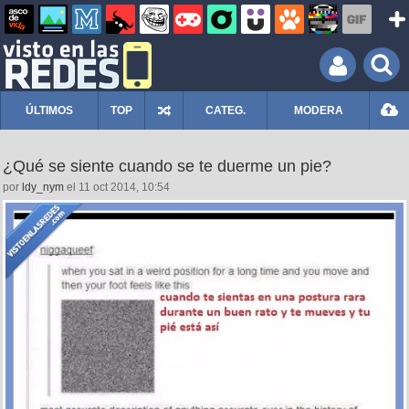
ÚLTIMOS
TOP
CATEG.
MODERA
¿Qué se siente cuando se te duerme un pie?
por
ldy_nym
el 11 oct 2014, 10:54