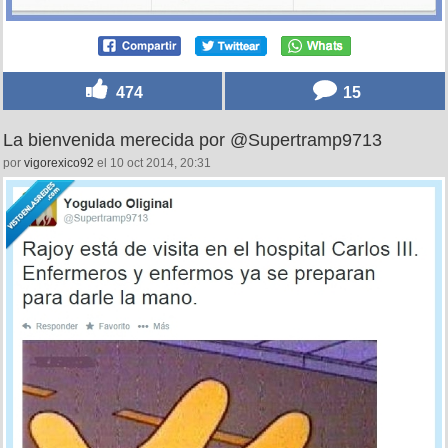
474
15
La bienvenida merecida por @Supertramp9713
por
vigorexico92
el 10 oct 2014, 20:31