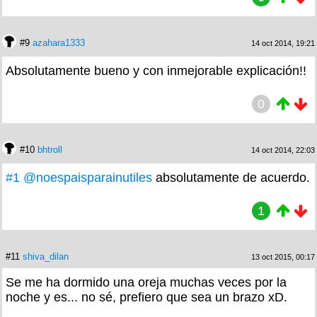
#9
azahara1333
14 oct 2014, 19:21
Absolutamente bueno y con inmejorable explicación!!
0
#10
bhtroll
14 oct 2014, 22:03
#1
@noespaisparainutiles
absolutamente de acuerdo.
1
#11
shiva_dilan
13 oct 2015, 00:17
Se me ha dormido una oreja muchas veces por la
noche y es... no sé, prefiero que sea un brazo xD.