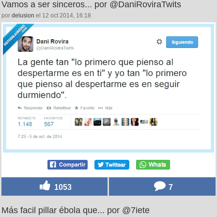
Vamos a ser sinceros... por @DaniRoviraTwits
por
delusion
el 12 oct 2014, 16:18
1053
7
Más facil pillar ébola que... por @7iete