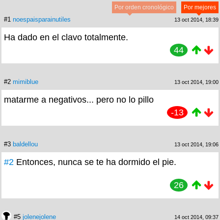
Por orden cronológico
Por mejores
#1
noespaisparainutiles
13 oct 2014, 18:39
Ha dado en el clavo totalmente.
44
#2
mimiblue
13 oct 2014, 19:00
matarme a negativos... pero no lo pillo
-13
#3
baldellou
13 oct 2014, 19:06
#2
Entonces, nunca se te ha dormido el pie.
26
#5
jolenejolene
14 oct 2014, 09:37