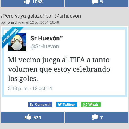
1058
5
¡Pero vaya golazo! por @srhuevon
por
lormichigan
el 12 oct 2014, 18:48
529
7