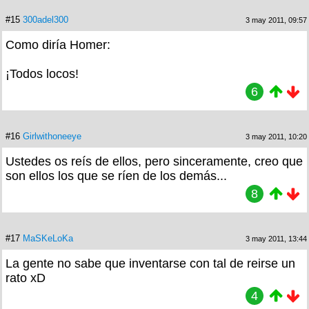
#15
300adel300
3 may 2011, 09:57
Como diría Homer:
¡Todos locos!
6
#16
Girlwithoneeye
3 may 2011, 10:20
Ustedes os reís de ellos, pero sinceramente, creo que
son ellos los que se ríen de los demás...
8
#17
MaSKeLoKa
3 may 2011, 13:44
La gente no sabe que inventarse con tal de reirse un
rato xD
4