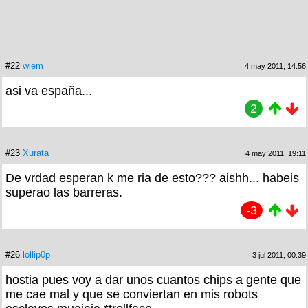
#22
wiem
4 may 2011, 14:56
asi va españa...
2
#23
Xurata
4 may 2011, 19:11
De vrdad esperan k me ria de esto??? aishh... habeis
superao las barreras.
-3
#26
lollip0p
3 jul 2011, 00:39
hostia pues voy a dar unos cuantos chips a gente que
me cae mal y que se conviertan en mis robots