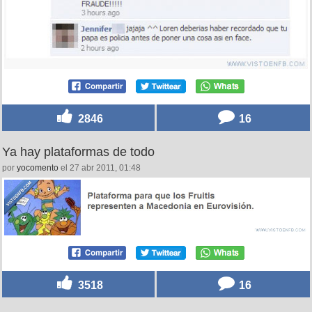
2846
16
Ya hay plataformas de todo
por
yocomento
el 27 abr 2011, 01:48
3518
16