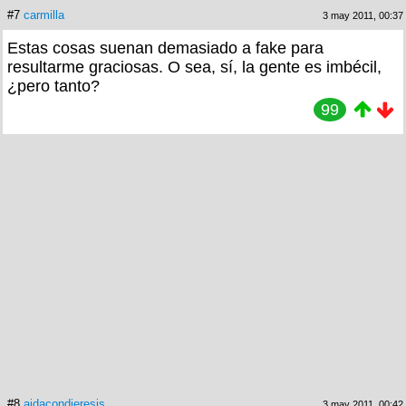
#7
carmilla
3 may 2011, 00:37
Estas cosas suenan demasiado a fake para
resultarme graciosas. O sea, sí, la gente es imbécil,
¿pero tanto?
99
#8
aidacondieresis
3 may 2011, 00:42