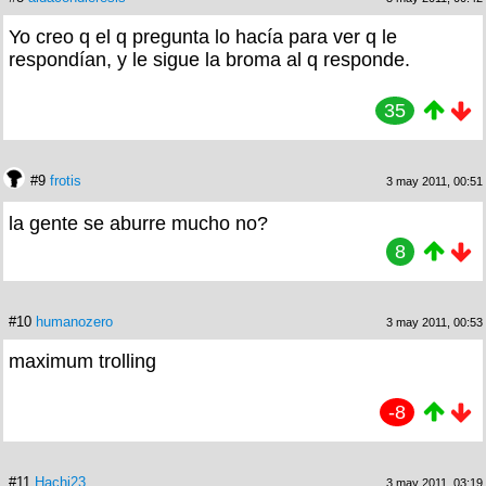
Yo creo q el q pregunta lo hacía para ver q le
respondían, y le sigue la broma al q responde.
35
#9
frotis
3 may 2011, 00:51
la gente se aburre mucho no?
8
#10
humanozero
3 may 2011, 00:53
maximum trolling
-8
#11
Hachi23
3 may 2011, 03:19