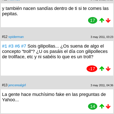
y también nacen sandías dentro de ti si te comes las
pepitas.
17
#12
spiderman
3 may 2011, 03:23
#1
#3
#6
#7
Sois gilipollas... ¿Os suena de algo el
concepto "troll"? ¿U os pasáis el día con gilipolleces
de trollface, etc y ni sabéis lo que es un troll?
-17
#13
jencerealgirl
3 may 2011, 04:36
La gente hace muchísimo fake en las preguntas de
Yahoo...
14