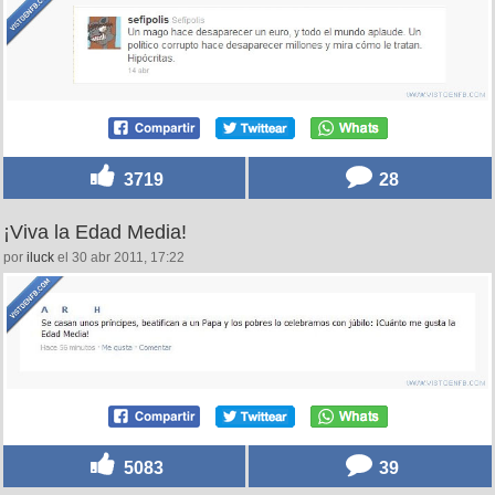
3719
28
¡Viva la Edad Media!
por
iluck
el 30 abr 2011, 17:22
5083
39