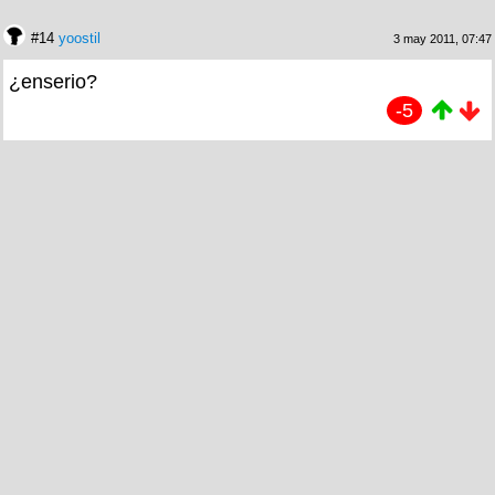
#14
yoostil
3 may 2011, 07:47
¿enserio?
-5