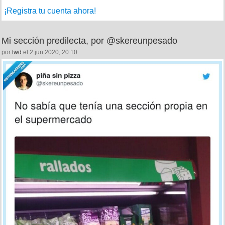
¡Registra tu cuenta ahora!
Mi sección predilecta, por @skereunpesado
por
twd
el 2 jun 2020, 20:10