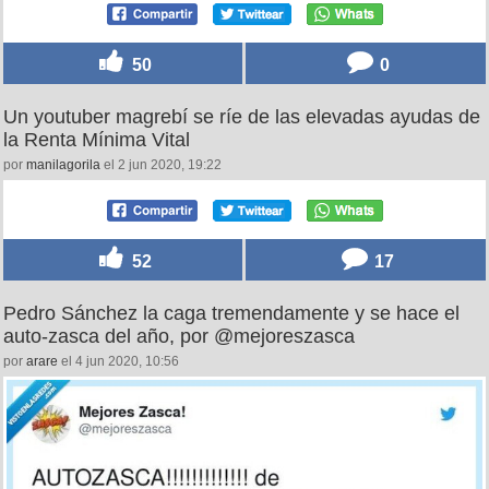
50
0
Un youtuber magrebí se ríe de las elevadas ayudas de
la Renta Mínima Vital
por
manilagorila
el 2 jun 2020, 19:22
52
17
Pedro Sánchez la caga tremendamente y se hace el
auto-zasca del año, por @mejoreszasca
por
arare
el 4 jun 2020, 10:56