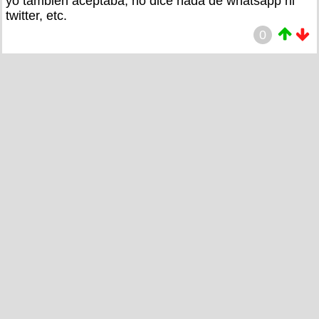
yo tambien aceptaba, no dice nada de whatsapp ni
twitter, etc.
0