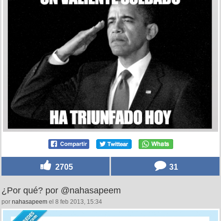
2705
31
¿Por qué? por @nahasapeem
por
nahasapeem
el 8 feb 2013, 15:34