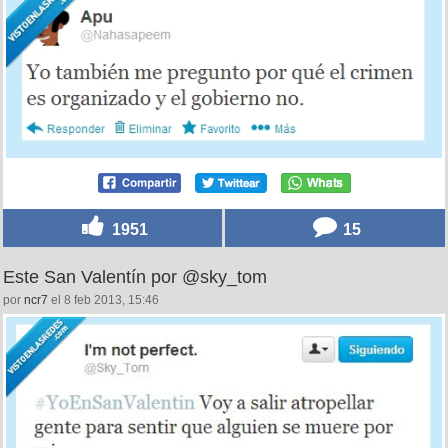
1951
15
Este San Valentín por @sky_tom
por
ncr7
el 8 feb 2013, 15:46