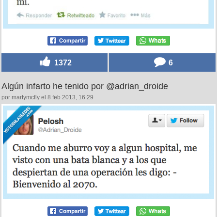
1372
6
Algún infarto he tenido por @adrian_droide
por martymcfly el 8 feb 2013, 16:29