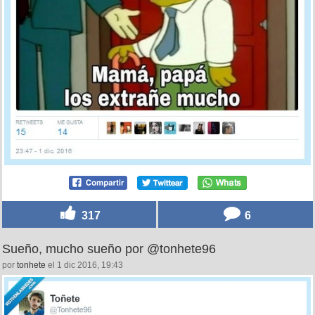
317
6
Sueño, mucho sueño por @tonhete96
por
tonhete
el 1 dic 2016, 19:43