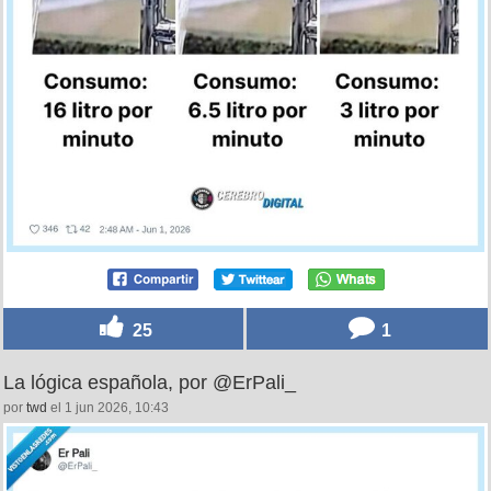
25
1
La lógica española, por @ErPali_
por
twd
el 1 jun 2026, 10:43