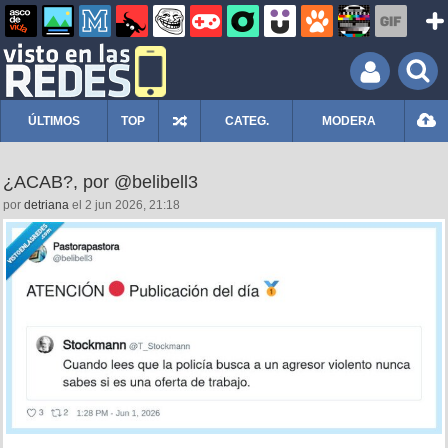
ÚLTIMOS
TOP
CATEG.
MODERA
¿ACAB?, por @belibell3
por
detriana
el 2 jun 2026, 21:18