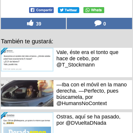
39
0
También te gustará:
Vale, éste era el tonto que
hace de cebo, por
@T_Stockmann
—Iba con el móvil en la mano
derecha. —Perfecto, pues
búscamela, por
@HumansNoContext
Ostras, aquí se ha pasado,
por @DVueltaDNada