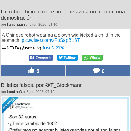
Un robot chino le mete un puñetazo a un niño en una
demostración
por
flamenquin
el 5 jun 2026, 14:40
A Chinese robot wearing a clown wig kicked a child in the
stomach.
pic.twitter.com/zFuSapB13T
— NEXTA (@nexta_tv)
June 5, 2026
5
0
Billetes falsos, por @T_Stockmann
por
leontine3
el 5 jun 2026, 07:42