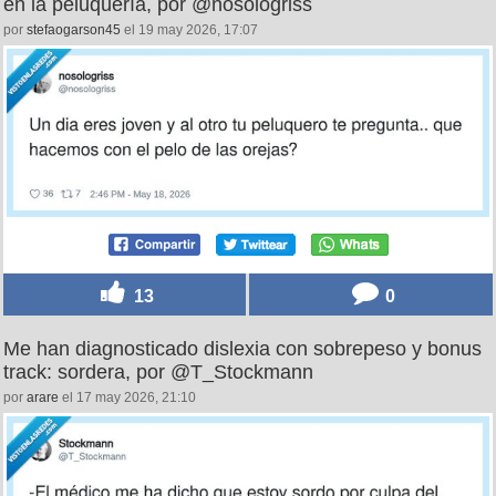
en la peluquería, por @nosologriss
por
stefaogarson45
el 19 may 2026, 17:07
13
0
Me han diagnosticado dislexia con sobrepeso y bonus
track: sordera, por @T_Stockmann
por
arare
el 17 may 2026, 21:10