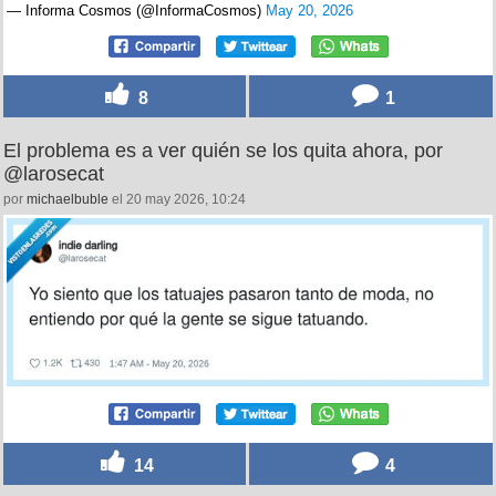
— Informa Cosmos (@InformaCosmos)
May 20, 2026
8
1
El problema es a ver quién se los quita ahora, por
@larosecat
por
michaelbuble
el 20 may 2026, 10:24
14
4