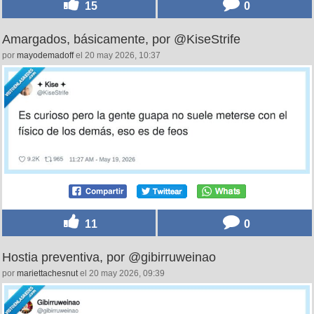
15
0
Amargados, básicamente, por @KiseStrife
por
mayodemadoff
el 20 may 2026, 10:37
11
0
Hostia preventiva, por @gibirruweinao
por
mariettachesnut
el 20 may 2026, 09:39