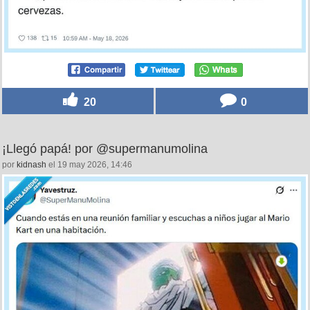
20
0
¡Llegó papá! por @supermanumolina
por
kidnash
el 19 may 2026, 14:46