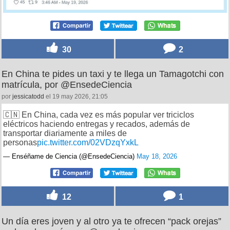
30
2
En China te pides un taxi y te llega un Tamagotchi con
matrícula, por @EnsedeCiencia
por
jessicatodd
el 19 may 2026, 21:05
🇨🇳 En China, cada vez es más popular ver triciclos
eléctricos haciendo entregas y recados, además de
transportar diariamente a miles de
personas
pic.twitter.com/02VDzqYxkL
— Enséñame de Ciencia (@EnsedeCiencia)
May 18, 2026
12
1
Un día eres joven y al otro ya te ofrecen “pack orejas”