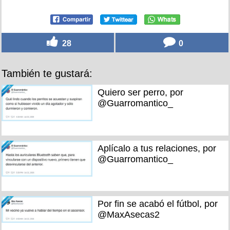
28
0
También te gustará:
Quiero ser perro, por
@Guarromantico_
Aplícalo a tus relaciones, por
@Guarromantico_
Por fin se acabó el fútbol, por
@MaxAsecas2