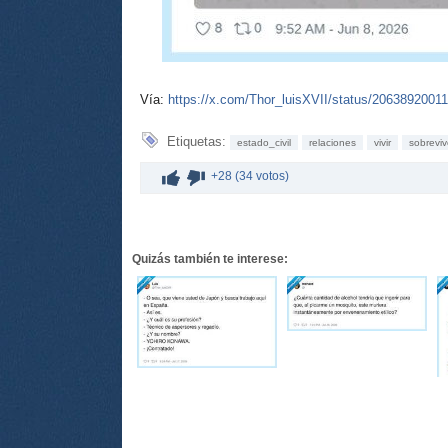
Vía:
https://x.com/Thor_luisXVII/status/2063892001
Etiquetas:
estado_civil
relaciones
vivir
sobreviv
+28 (34 votos)
Quizás también te interese: