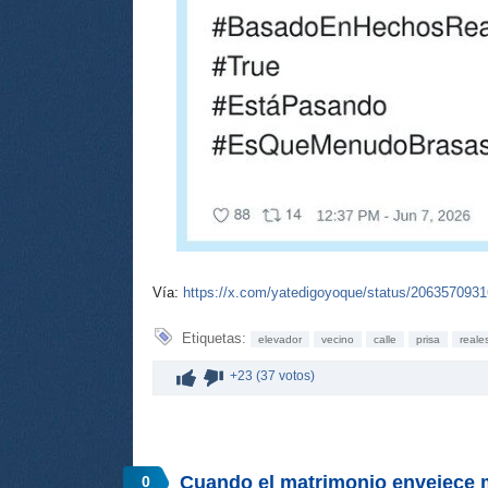
Vía:
https://x.com/yatedigoyoque/status/206357093
Etiquetas:
elevador
vecino
calle
prisa
reale
+23 (37 votos)
Cuando el matrimonio envejece 
0