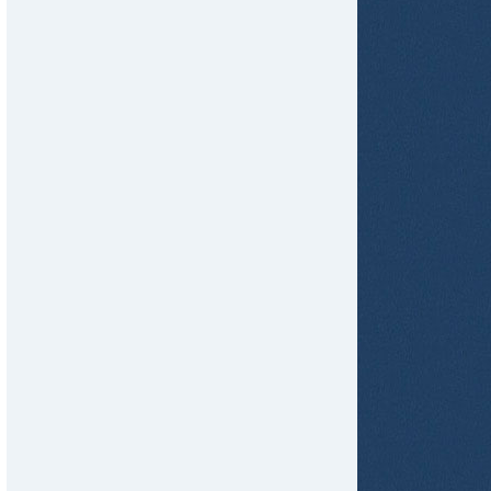
tir
ame