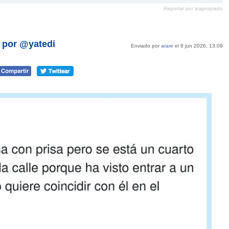
en
en
en
en
Reportar por inapropiado
Pinterest
tumblr
Google+
mene
, por @yatedi
Enviado por
arare
el 8 jun 2026, 13:09