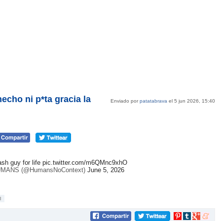
echo ni p*ta gracia la
Enviado por
patatabrava
el 5 jun 2026, 15:40
ash guy for life
pic.twitter.com/m6QMnc9xhO
MANS (@HumansNoContext)
June 5, 2026
l
Compartir
Compartir
Compartir
Compar