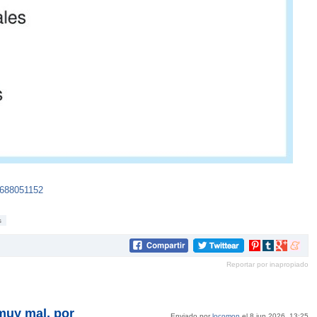
1688051152
s
Compartir
Compartir
Compartir
Compar
en
en
en
en
Reportar por inapropiado
Pinterest
tumblr
Google+
mene
muy mal, por
Enviado por
locomon
el 8 jun 2026, 13:25