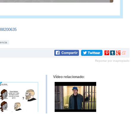
188200635
encia
Compartir
Compartir
Compartir
Compar
en
en
en
en
Reportar por inapropiado
Pinterest
tumblr
Google+
mene
Vídeo relacionado: