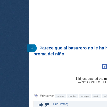
Parece que al basurero no le ha h
1
broma del niño
Kid just scarred the tr
— NO CONTEXT HU
Etiquetas:
basura
camion
recoger
susto
trol
-11 (23 votos)