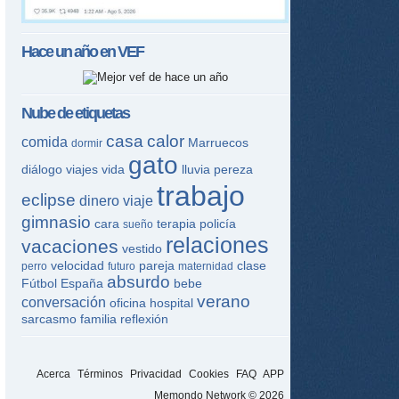
Hace un año en
VEF
Nube de etiquetas
casa
calor
comida
Marruecos
dormir
gato
diálogo
viajes
vida
lluvia
pereza
trabajo
eclipse
dinero
viaje
gimnasio
cara
terapia
policía
sueño
relaciones
vacaciones
vestido
velocidad
pareja
clase
perro
futuro
maternidad
absurdo
Fútbol
España
bebe
verano
conversación
oficina
hospital
sarcasmo
familia
reflexión
Acerca
Términos
Privacidad
Cookies
FAQ
APP
Memondo Network © 2026