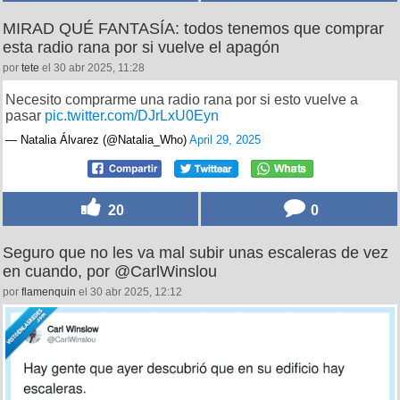
MIRAD QUÉ FANTASÍA: todos tenemos que comprar
esta radio rana por si vuelve el apagón
por
tete
el 30 abr 2025, 11:28
Necesito comprarme una radio rana por si esto vuelve a
pasar
pic.twitter.com/DJrLxU0Eyn
— Natalia Álvarez (@Natalia_Who)
April 29, 2025
20
0
Seguro que no les va mal subir unas escaleras de vez
en cuando, por @CarlWinslou
por
flamenquin
el 30 abr 2025, 12:12