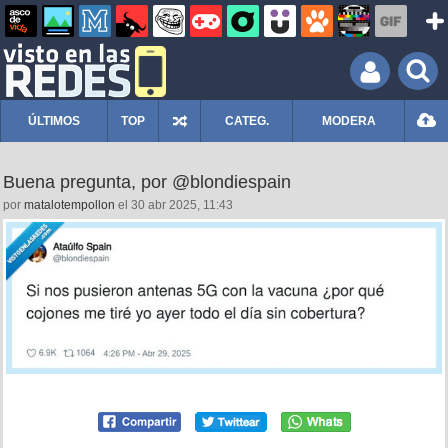
ÚLTIMOS
TOP
CATEG.
MODERA
Buena pregunta, por @blondiespain
por
matalotempollon
el 30 abr 2025, 11:43