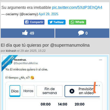
Su argumento era irrebatible
pic.twitter.com/5XdP3EhQA4
— ceciarmy (@ceciarmy)
April 29, 2025
49
0
El día que tú quieras por @supermanumolina
por
kidnash
el 29 abr 2025, 15:22