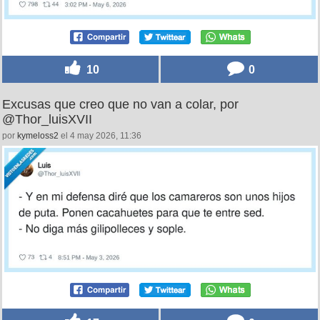
10
0
Excusas que creo que no van a colar, por
@Thor_luisXVII
por
kymeloss2
el 4 may 2026, 11:36