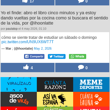
17
0
Yo el finde: abro el libro cinco minutos y ya estoy
dando vueltas por la cocina como si buscara el sentido
de la vida, por @ihoonlatte
por
paulatop
el 4 may 2026, 01:10
cómo se siente tratar de estudiar un sábado o domingo
pic.twitter.com/UN9UX6WT7T
— Mar ; (@ihoonlatte)
May 2, 2026
4
0