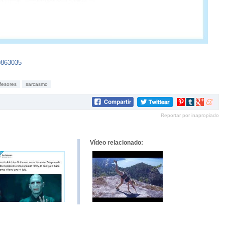
0863035
fesores
sarcasmo
Compartir
Compartir
Compartir
Compar
en
en
en
en
Reportar por inapropiado
Pinterest
tumblr
Google+
mene
Vídeo relacionado: