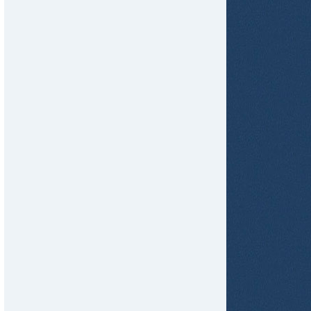
tir
ame