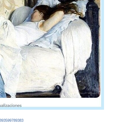
8893599789383