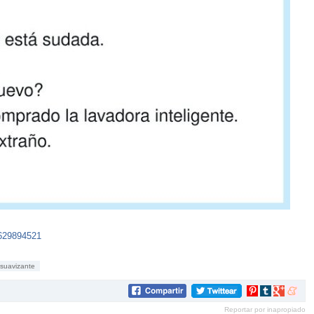
0629894521
suavizante
Compartir
Compartir
Compartir
Compar
en
en
en
en
Reportar por inapropiado
Pinterest
tumblr
Google+
mene