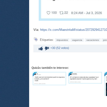
Vía:
https://x.com/MaestritaM/status/207292941271
Etiquetas:
impuestos
vagancia
vacaciones
pro
+30 (52 votos)
Quizás también te interese: