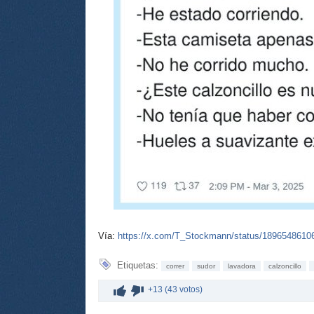
Vía:
https://x.com/T_Stockmann/status/189654861
Etiquetas:
correr
sudor
lavadora
calzoncillo
+13 (43 votos)