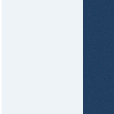
tir
ame