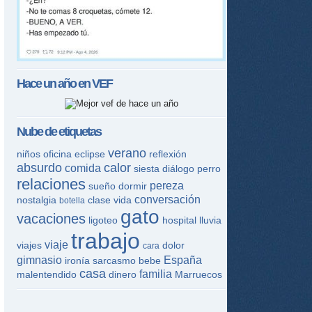
Hace un año en
VEF
Nube de etiquetas
verano
niños
oficina
eclipse
reflexión
absurdo
calor
comida
siesta
diálogo
perro
relaciones
pereza
sueño
dormir
conversación
nostalgia
clase
vida
botella
gato
vacaciones
ligoteo
hospital
lluvia
trabajo
viaje
viajes
dolor
cara
gimnasio
España
ironía
sarcasmo
bebe
casa
familia
malentendido
dinero
Marruecos