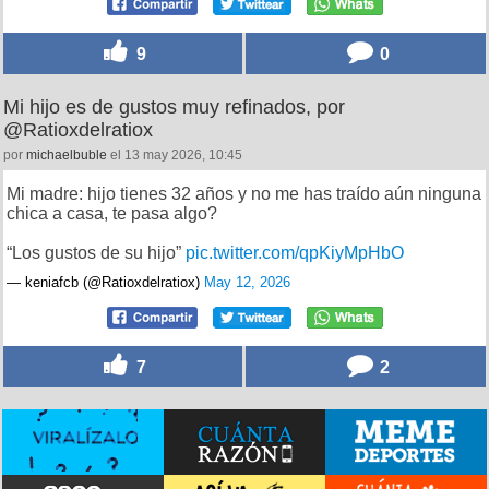
9
0
Mi hijo es de gustos muy refinados, por
@Ratioxdelratiox
por
michaelbuble
el 13 may 2026, 10:45
Mi madre: hijo tienes 32 años y no me has traído aún ninguna
chica a casa, te pasa algo?
“Los gustos de su hijo”
pic.twitter.com/qpKiyMpHbO
— keniafcb (@Ratioxdelratiox)
May 12, 2026
7
2