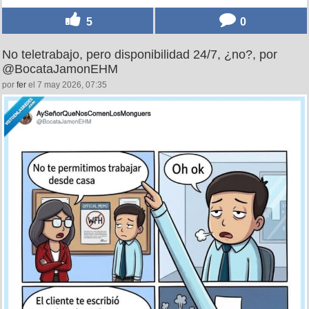
5
0
No teletrabajo, pero disponibilidad 24/7, ¿no?, por
@BocataJamonEHM
por
fer
el 7 may 2026, 07:35