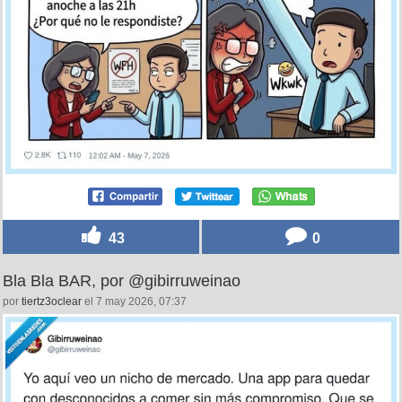
43
0
Bla Bla BAR, por @gibirruweinao
por
tiertz3oclear
el 7 may 2026, 07:37