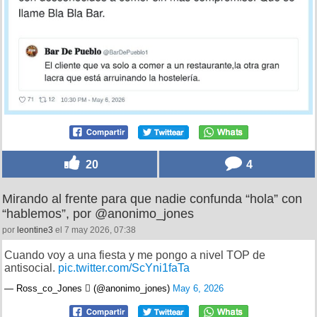
20
4
Mirando al frente para que nadie confunda “hola” con
“hablemos”, por @anonimo_jones
por
leontine3
el 7 may 2026, 07:38
Cuando voy a una fiesta y me pongo a nivel TOP de
antisocial.
pic.twitter.com/ScYni1faTa
— Ross_co_Jones  (@anonimo_jones)
May 6, 2026