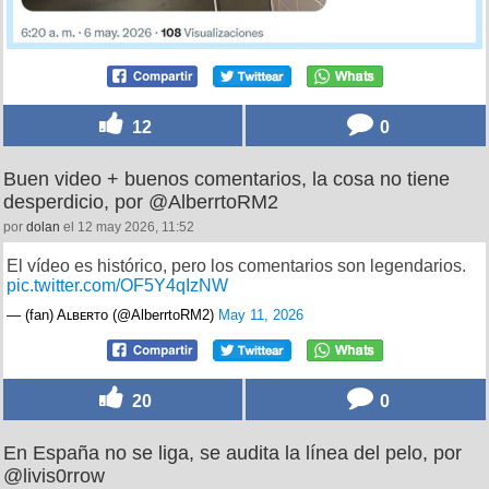
12
0
Buen video + buenos comentarios, la cosa no tiene
desperdicio, por @AlberrtoRM2
por
dolan
el 12 may 2026, 11:52
El vídeo es histórico, pero los comentarios son legendarios.
pic.twitter.com/OF5Y4qIzNW
— (fan) Aʟʙᴇʀᴛo (@AlberrtoRM2)
May 11, 2026
20
0
En España no se liga, se audita la línea del pelo, por
@livis0rrow