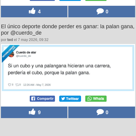
4
0
El único deporte donde perder es ganar: la palan gana,
por @cuerdo_de
por
twd
el 7 may 2026, 09:32
9
0