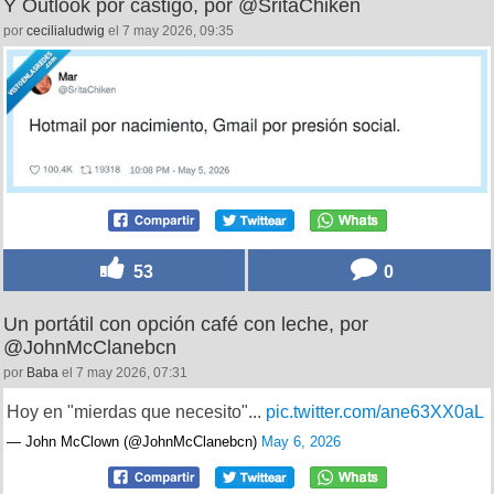
Y Outlook por castigo, por @SritaChiken
por
cecilialudwig
el 7 may 2026, 09:35
53
0
Un portátil con opción café con leche, por
@JohnMcClanebcn
por
Baba
el 7 may 2026, 07:31
Hoy en "mierdas que necesito"...
pic.twitter.com/ane63XX0aL
— John McClown (@JohnMcClanebcn)
May 6, 2026