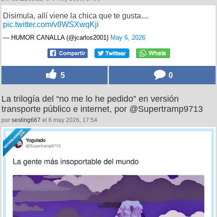
Disimula, allí viene la chica que te gusta....
pic.twitter.com/v8WSXwqKji
— HUMOR CANALLA (@jcarlos2001)
May 6, 2026
5
0
La trilogía del “no me lo he pedido” en versión
transporte público e internet, por @Supertramp9713
por
sesling667
el 6 may 2026, 17:54