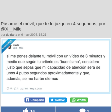
Pásame el móvil, que te lo juzgo en 4 segundos, por
@X__Mile
por
detriana
el 6 may 2026, 15:21
16
1