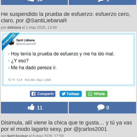
He suspendido la prueba de esfuerzo: esfuerzo cero,
claro, por @SantiLiebanaR
por
detriana
el 1 may 2026, 13:40
11
0
Disimula, allí viene la chica que te gusta… y tú ya vas
por el modo lagarto sexy, por @jcarlos2001
por
tiertz3oclear
el 6 may 2026, 17:59