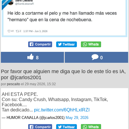
8
0
Por favor que alguien me diga que lo de este tío es IA,
por @jcarlos2001
por
pescaito
el 29 may 2026, 15:32
AHÍ ESTÁ PEPE.
Con su: Candy Crush, Whatsapp, Instagram, TikTok,
Facebook....
Tan dedicado...
pic.twitter.com/6QhHLxIRZI
— HUMOR CANALLA (@jcarlos2001)
May 29, 2026