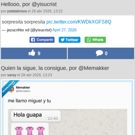
Hellooo, por @yisucrist
por
patatabrava
el 28 abr 2026, 13:22
sorpresita sorpresita
pic.twitter.com/KWDkXGFS8Q
— jezucrihto xd (@yisucrist)
April 27, 2026
9
0
Quien la sigue, la consigue, por @Memakker
por
saray
el 28 abr 2026, 13:23