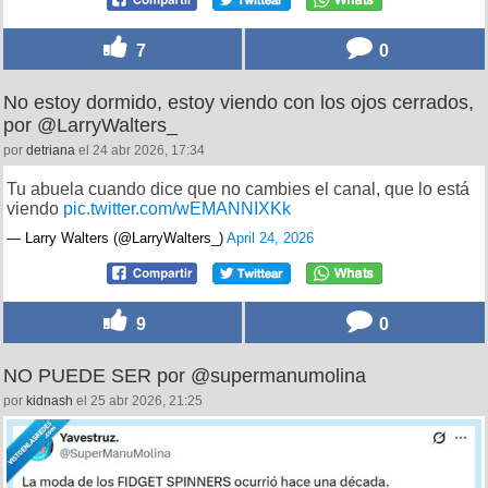
7
0
No estoy dormido, estoy viendo con los ojos cerrados,
por @LarryWalters_
por
detriana
el 24 abr 2026, 17:34
Tu abuela cuando dice que no cambies el canal, que lo está
viendo
pic.twitter.com/wEMANNIXKk
— Larry Walters (@LarryWalters_)
April 24, 2026
9
0
NO PUEDE SER por @supermanumolina
por
kidnash
el 25 abr 2026, 21:25