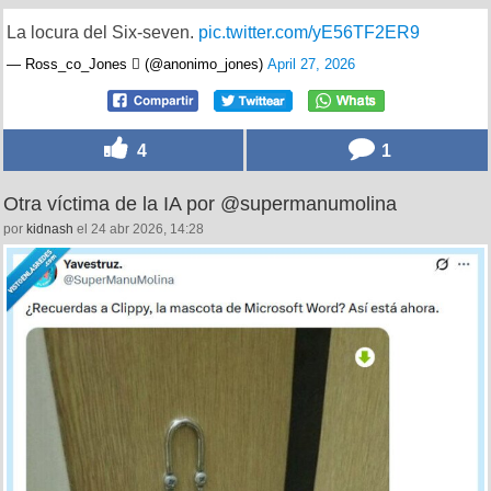
La locura del Six-seven.
pic.twitter.com/yE56TF2ER9
— Ross_co_Jones  (@anonimo_jones)
April 27, 2026
4
1
Otra víctima de la IA por @supermanumolina
por
kidnash
el 24 abr 2026, 14:28