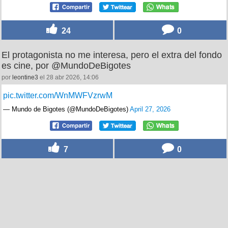
24
0
El protagonista no me interesa, pero el extra del fondo
es cine, por @MundoDeBigotes
por
leontine3
el 28 abr 2026, 14:06
pic.twitter.com/WnMWFVzrwM
— Mundo de Bigotes (@MundoDeBigotes)
April 27, 2026
7
0