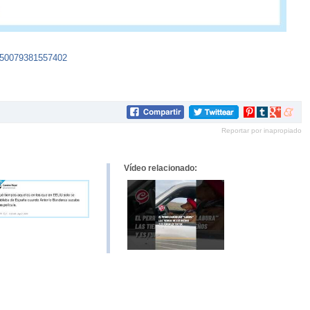
8250079381557402
Compartir
Compartir
Compartir
Compar
en
en
en
en
Reportar por inapropiado
Pinterest
tumblr
Google+
mene
Vídeo relacionado: