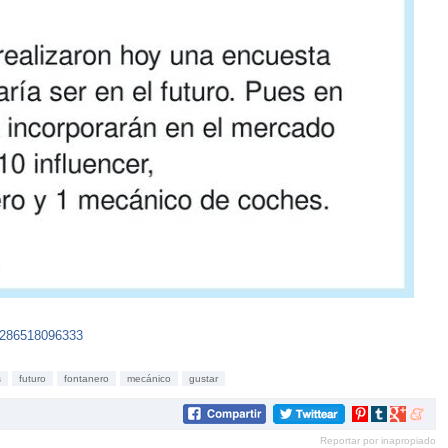
81286518096333
s
futuro
fontanero
mecánico
gustar
Compartir
Compartir
Compartir
Compar
en
en
en
en
Reportar por inapropiado
Pinterest
tumblr
Google+
mene