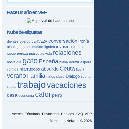
Hace un año en
VEF
Nube de etiquetas
conversación
Ironía
dientes
cuerpo
cERVEZA
invasion
ola
viaje
malentendido
ligoteo
cambio
relaciones
juego
pereza
mascotas
vida
gato
España
nostalgia
playa
dormir
espera
Ceuta
absurdo
marruecos
comida
lluvia
verano
Familia
Diálogo
niños
clase
sueño
trabajo
vacaciones
viajes
calor
casa
perro
economía
Acerca
Términos
Privacidad
Cookies
FAQ
APP
Memondo Network © 2026