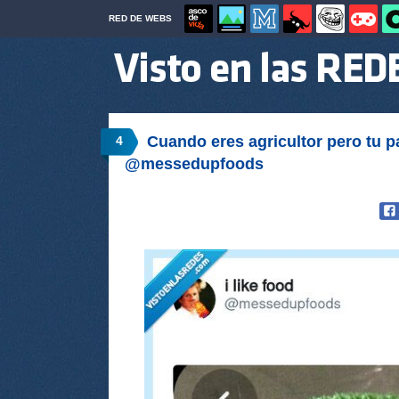
RED DE WEBS
Cuando eres agricultor pero tu pa
4
@messedupfoods