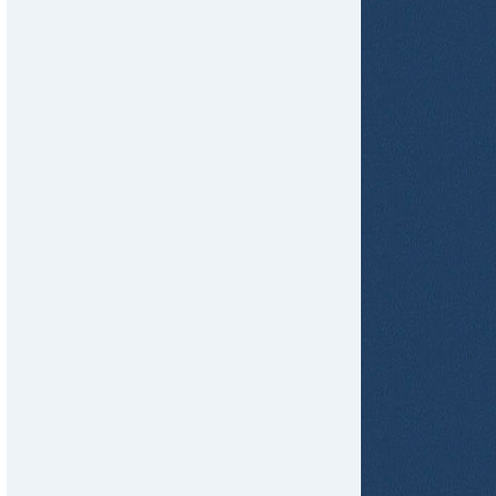
tir
ame