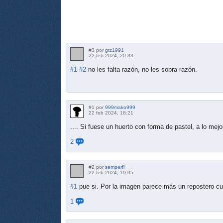
#3 por
gtz1991
22 feb 2024, 20:33
#1
#2
no les falta razón, no les sobra razón.
#1 por
999mako999
22 feb 2024, 18:21
.... Si fuese un huerto con forma de pastel, a lo mejor
2
#2 por
semperfi
22 feb 2024, 19:05
#1
pue si. Por la imagen parece más un repostero cuy
1