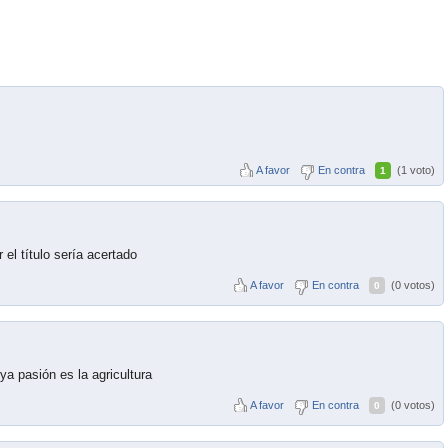
A favor
En contra
(1 voto)
1
 el título sería acertado
A favor
En contra
(0 votos)
0
a pasión es la agricultura
A favor
En contra
(0 votos)
0