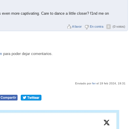
s even more captivating. Care to dance a little closer? f1nd me on
A favor
En contra
(0 votos)
0
om
para poder dejar comentarios.
Enviado por
fer
el 19 feb 2024, 19:31