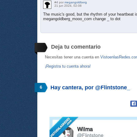
#4 por
megangoldberg
21 jun 2024, 02:08
The music's good, but the rhythm of your heartbeat i
megangoldberg_mooo_com change _ to dot
Deja tu comentario
Necesitas tener una cuenta en
VistoenlasRedes.c
¡Registra tu cuenta ahora!
Hay cantera, por @Flintstone_
6