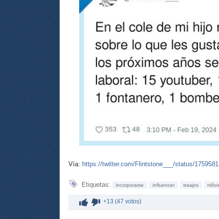
Vía:
https://twitter.com/Flintstone___/status/17595
Etiquetas:
incorporarse
influencer
traajos
niño
+13 (47 votos)