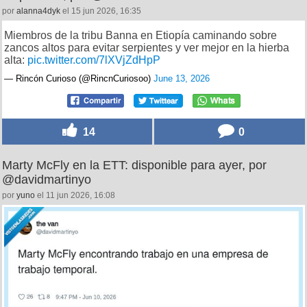
por
alanna4dyk
el 15 jun 2026, 16:35
Miembros de la tribu Banna en Etiopía caminando sobre
zancos altos para evitar serpientes y ver mejor en la hierba
alta:
pic.twitter.com/7lXVjZdHpP
— Rincón Curioso (@RincnCuriosoo)
June 13, 2026
14
0
Marty McFly en la ETT: disponible para ayer, por
@davidmartinyo
por
yuno
el 11 jun 2026, 16:08