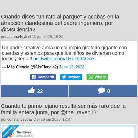
Cuando dices “un rato al parque” y acabas en la
atracción clandestina del padre ingeniero, por
@MsCiencia2
por
alanna4dyk
el 15 jun 2026, 16:35
Un padre creativo arma un columpio giratorio gigante con
cuerdas y asientos para que los niños se diviertan como
locos ¡Genial!
pic.twitter.com/1Hoksd4Oce
— Más Ciencia (@MsCiencia2)
June 13, 2026
22
0
Cuando tu primo lejano resulta ser más raro que la
familia entera junta, por @the_raven77
por
constanceydavid
el 16 jun 2026, 12:37