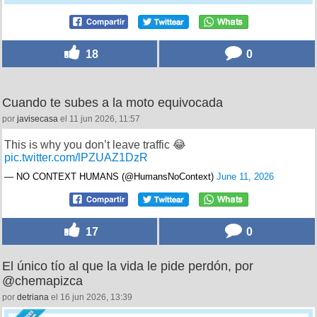
18
0
Cuando te subes a la moto equivocada
por
javisecasa
el 11 jun 2026, 11:57
This is why you don’t leave traffic 😂
pic.twitter.com/lPZUAZ1DzR
— NO CONTEXT HUMANS (@HumansNoContext)
June 11, 2026
17
0
El único tío al que la vida le pide perdón, por
@chemapizca
por
detriana
el 16 jun 2026, 13:39