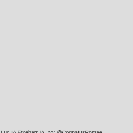
Luc-IA Etxebarr-IA, por @CognatusRomae