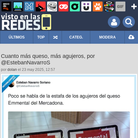
ÚLTIMOS
TOP
CATEG.
MODERA
Cuanto más queso, más agujeros, por
@EstebanNavarroS
por
dolan
el 23 may 2025, 12:57