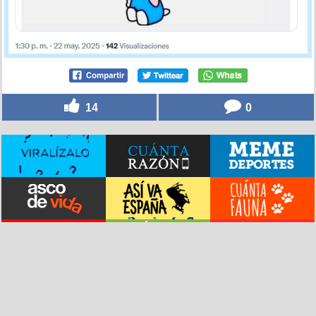
14
0
© vistoenlasredes.com –
Vídeos destacados
–
Versión clásica