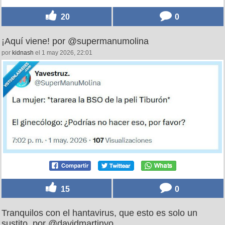
20
0
¡Aquí viene! por @supermanumolina
por
kidnash
el 1 may 2026, 22:01
15
0
Tranquilos con el hantavirus, que esto es solo un
sustito, por @davidmartinyo