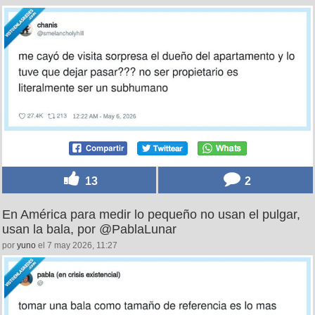
13
2
En América para medir lo pequeño no usan el pulgar,
usan la bala, por @PablaLunar
por
yuno
el 7 may 2026, 11:27