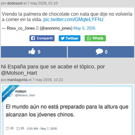
por
dodoazul
el 7 may 2026, 01:10
Viendo la palmera de chocolate con nata que dije no volvería
a comer en la vida.
pic.twitter.com/GMqteLYFNz
— Ross_co_Jones  (@anonimo_jones)
May 6, 2026
9
0
Ni España para que se acabe el tópico, por
@Molson_Hart
por
manilagorila
el 7 may 2026, 10:23