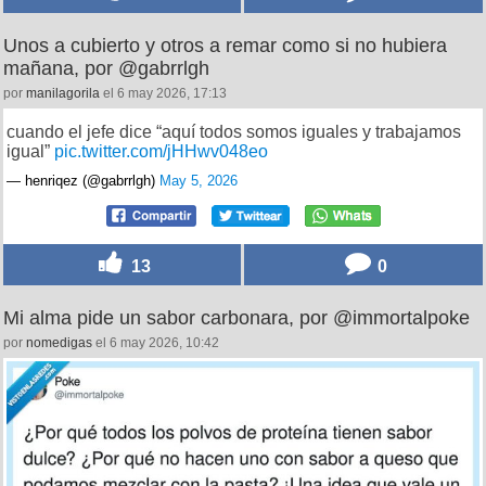
Unos a cubierto y otros a remar como si no hubiera
mañana, por @gabrrlgh
por
manilagorila
el 6 may 2026, 17:13
cuando el jefe dice “aquí todos somos iguales y trabajamos
igual”
pic.twitter.com/jHHwv048eo
— henriqez (@gabrrlgh)
May 5, 2026
13
0
Mi alma pide un sabor carbonara, por @immortalpoke
por
nomedigas
el 6 may 2026, 10:42