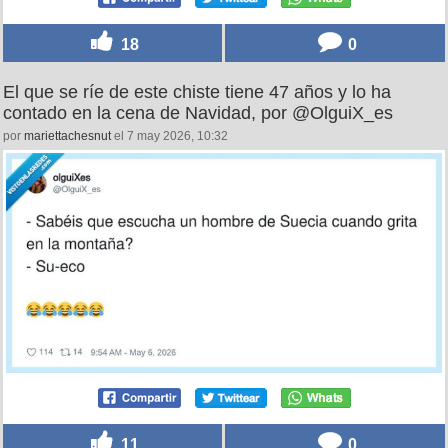
18
0
El que se ríe de este chiste tiene 47 años y lo ha
contado en la cena de Navidad, por @OlguiX_es
por
mariettachesnut
el 7 may 2026, 10:32
11
0