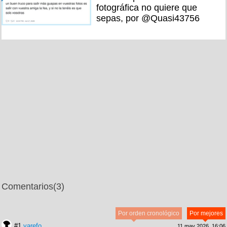
fotográfica no quiere que
sepas, por @Quasi43756
Comentarios
(3)
Por orden cronológico
Por mejores
#1
yarefo
11 may 2026, 16:06