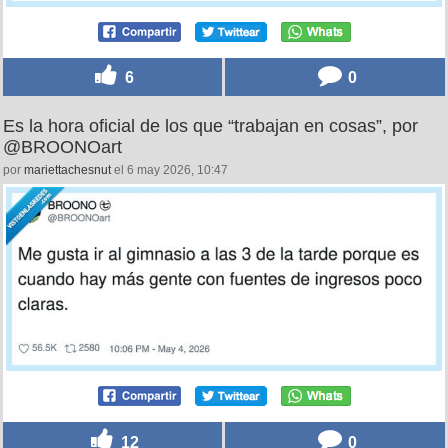
6
0
Es la hora oficial de los que “trabajan en cosas”, por
@BROONOart
por
mariettachesnut
el 6 may 2026, 10:47
12
0