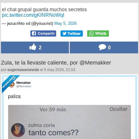
el chat grupal guarda muchos secretos
pic.twitter.com/gKlNRNoWqI
— jezucrihto xd (@yisucrist)
May 5, 2026
2
0
Zula, te la llevaste caliente, por @Memakker
por
eugeniawaniewski
el 5 may 2026, 21:03