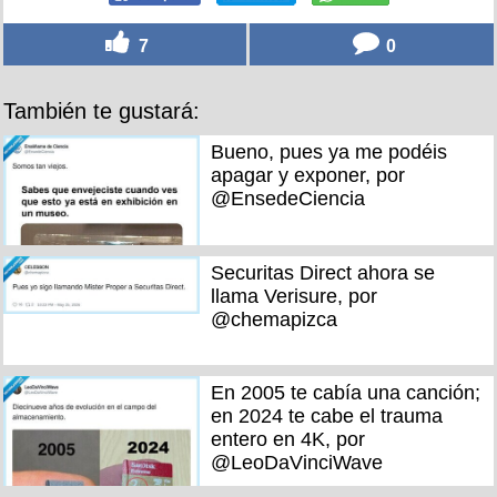
7
0
También te gustará:
Bueno, pues ya me podéis
apagar y exponer, por
@EnsedeCiencia
Securitas Direct ahora se
llama Verisure, por
@chemapizca
En 2005 te cabía una canción;
en 2024 te cabe el trauma
entero en 4K, por
@LeoDaVinciWave