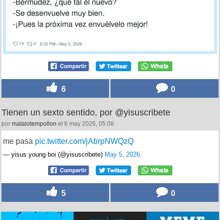
6
0
Tienen un sexto sentido, por @yisuscribete
por
matalotempollon
el 6 may 2026, 05:08
me pasa
pic.twitter.com/jAbrpNWQzQ
— yisus young boi (@yisuscribete)
May 5, 2026
5
0