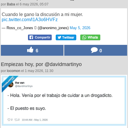
por
Baba
el 6 may 2026, 05:07
Cuando le gano la discusión a mi mujer.
pic.twitter.com/l1A3o6HVFz
— Ross_co_Jones  (@anonimo_jones)
May 5, 2026
6
0
Empiezas hoy, por @davidmartinyo
por
locomon
el 1 may 2026, 11:30