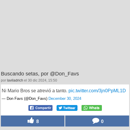
Buscando setas, por @Don_Favs
por
laviladrich
el 30 dic 2024, 15:50
Ni Mario Bros se atrevió a tanto.
pic.twitter.com/3jn0PpML1D
— Don Favs (@Don_Favs)
December 30, 2024
8
0