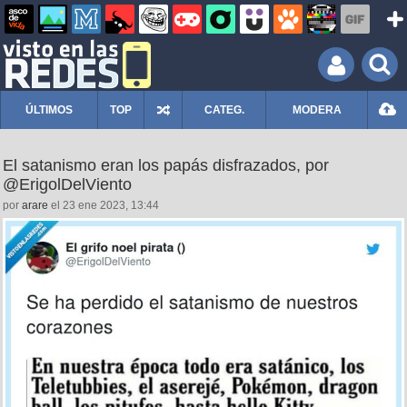
ÚLTIMOS
TOP
CATEG.
MODERA
El satanismo eran los papás disfrazados, por
@ErigolDelViento
por
arare
el 23 ene 2023, 13:44