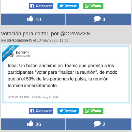
10
0
Votación para cortar, por @OrevaZSN
por
stefaogarson45
el 13 may 2026, 11:31
26
2