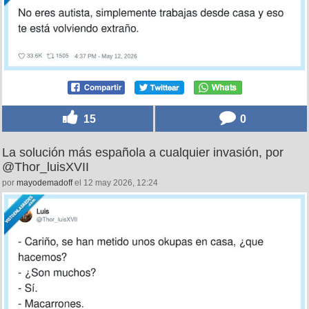
15
0
La solución más española a cualquier invasión, por
@Thor_luisXVII
por
mayodemadoff
el 12 may 2026, 12:24