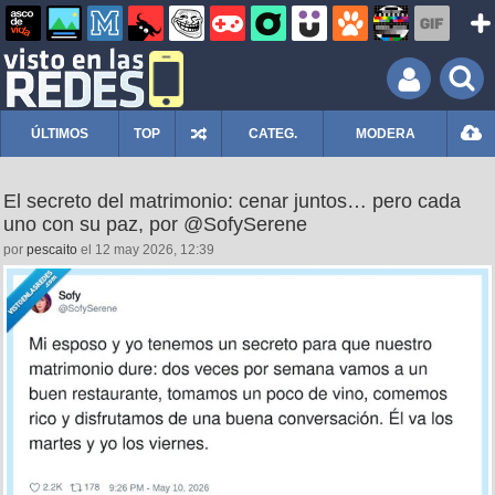
ÚLTIMOS
TOP
CATEG.
MODERA
El secreto del matrimonio: cenar juntos… pero cada
uno con su paz, por @SofySerene
por
pescaito
el 12 may 2026, 12:39