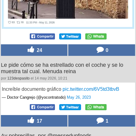
24
0
Le pide cómo se ha estrellado con el coche y se lo
muestra tal cual. Menuda reina
por
123despasito
el 14 may 2026, 10:21
Increíble documento gráfico
pic.twitter.com/6V5td3tbvB
— Doctor Cangrejo (@yocontratodo)
May 26, 2023
17
1
Ay pobrecillas, por @messedupfoods