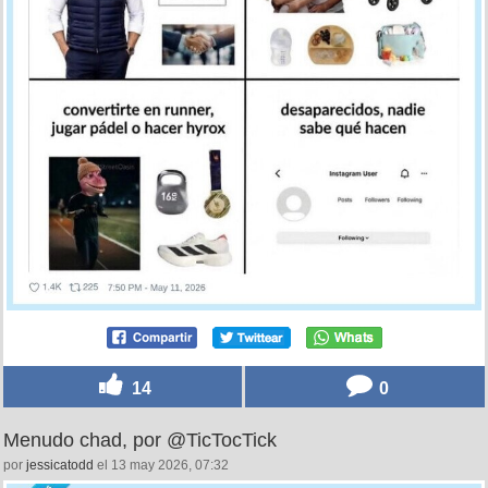
14
0
Menudo chad, por @TicTocTick
por
jessicatodd
el 13 may 2026, 07:32