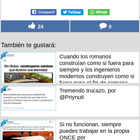
24
0
También te gustará:
Cuando los romanos
construían como si fuera para
siempre y los ingenieros
modernos construyen como si
fuera para el fin de semana,
por @MsCiencia2
Tremendo trucazo, por
@Priynuit
Si no funcionan, siempre
puedes trabajar en la propia
ONCE por