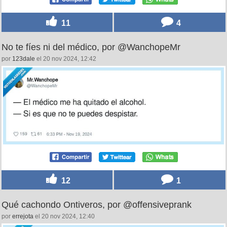
11
4
No te fíes ni del médico, por @WanchopeMr
por
123dale
el 20 nov 2024, 12:42
12
1
Qué cachondo Ontiveros, por @offensiveprank
por
errejota
el 20 nov 2024, 12:40