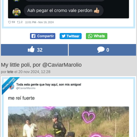
32
0
My little poli, por @CaviarMarolio
por
tete
el 20 nov 2024, 12:28