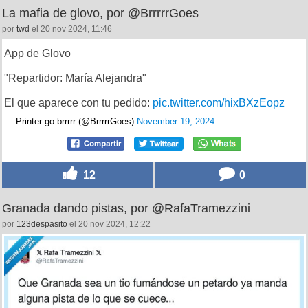
La mafia de glovo, por @BrrrrrGoes
por
twd
el 20 nov 2024, 11:46
App de Glovo
"Repartidor: María Alejandra"
El que aparece con tu pedido:
pic.twitter.com/hixBXzEopz
— Printer go brrrrr (@BrrrrrGoes)
November 19, 2024
12
0
Granada dando pistas, por @RafaTramezzini
por
123despasito
el 20 nov 2024, 12:22