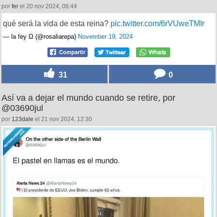
por
fer
el 20 nov 2024, 08:44
qué será la vida de esta reina?
pic.twitter.com/6rVUweTMIr
— la fey Ω (@rosaliarepa)
November 19, 2024
31
0
Así va a dejar el mundo cuando se retire, por
@03690jul
por
123dale
el 21 nov 2024, 12:30