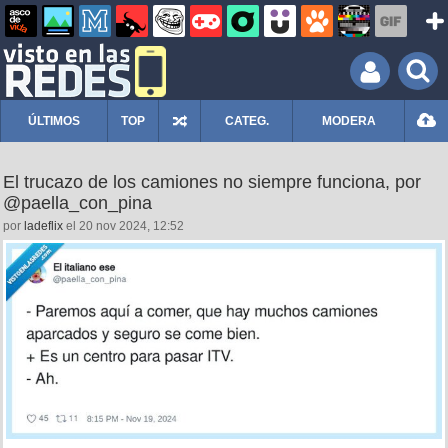
ÚLTIMOS
TOP
CATEG.
MODERA
El trucazo de los camiones no siempre funciona, por
@paella_con_pina
por
ladeflix
el 20 nov 2024, 12:52