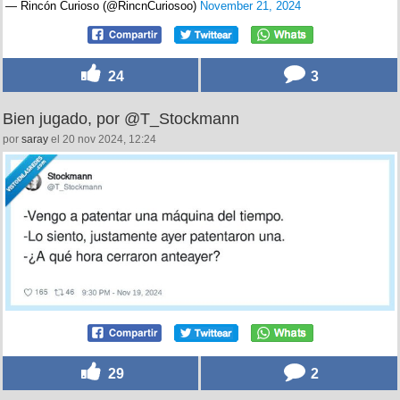
— Rincón Curioso (@RincnCuriosoo)
November 21, 2024
24
3
Bien jugado, por @T_Stockmann
por
saray
el 20 nov 2024, 12:24
29
2