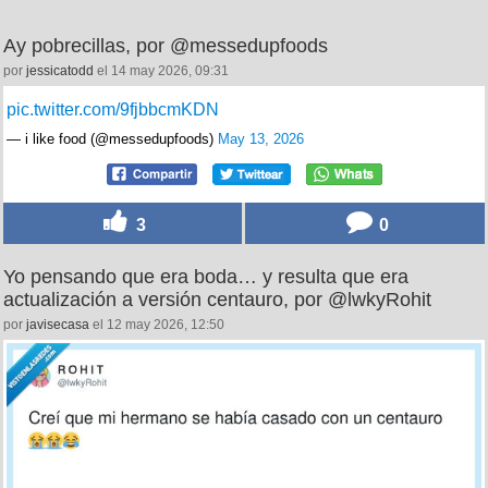
Ay pobrecillas, por @messedupfoods
por
jessicatodd
el 14 may 2026, 09:31
pic.twitter.com/9fjbbcmKDN
— i like food (@messedupfoods)
May 13, 2026
3
0
Yo pensando que era boda… y resulta que era
actualización a versión centauro, por @lwkyRohit
por
javisecasa
el 12 may 2026, 12:50