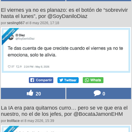
El viernes ya no es planazo: es el botón de “sobrevivir
hasta el lunes”, por @SoyDaniloDiaz
por
sesling667
el 8 may 2026, 17:18
20
0
La IA era para quitarnos curro… pero se ve que era el
nuestro, no el de los jefes, por @BocataJamonEHM
por
trollface
el 8 may 2026, 15:39