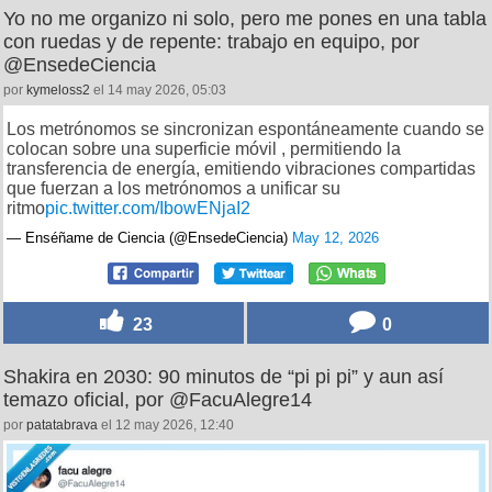
Yo no me organizo ni solo, pero me pones en una tabla
con ruedas y de repente: trabajo en equipo, por
@EnsedeCiencia
por
kymeloss2
el 14 may 2026, 05:03
Los metrónomos se sincronizan espontáneamente cuando se
colocan sobre una superficie móvil , permitiendo la
transferencia de energía, emitiendo vibraciones compartidas
que fuerzan a los metrónomos a unificar su
ritmo
pic.twitter.com/IbowENjaI2
— Enséñame de Ciencia (@EnsedeCiencia)
May 12, 2026
23
0
Shakira en 2030: 90 minutos de “pi pi pi” y aun así
temazo oficial, por @FacuAlegre14
por
patatabrava
el 12 may 2026, 12:40