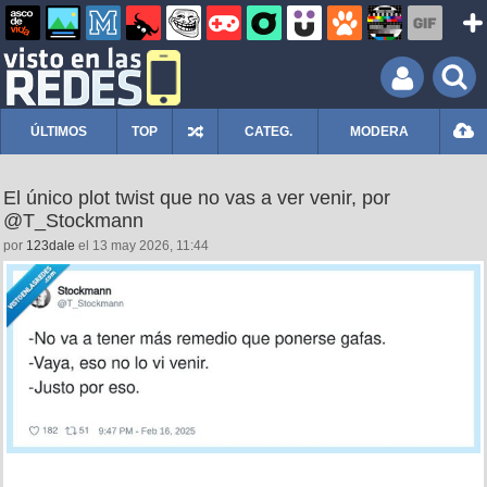
ÚLTIMOS
TOP
CATEG.
MODERA
El único plot twist que no vas a ver venir, por
@T_Stockmann
por
123dale
el 13 may 2026, 11:44