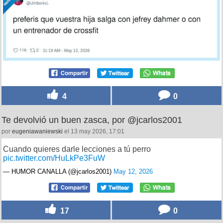
4
0
Te devolvió un buen zasca, por @jcarlos2001
por
eugeniawaniewski
el 13 may 2026, 17:01
Cuando quieres darle lecciones a tú perro
pic.twitter.com/HuLkPe3FuW
— HUMOR CANALLA (@jcarlos2001)
May 12, 2026
17
0