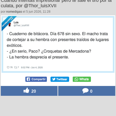
Cuando intentas impresionar pero te sale el tiro por la
culata, por @Thor_luisXVII
por
nomedigas
el 5 jun 2026, 11:28
20
0