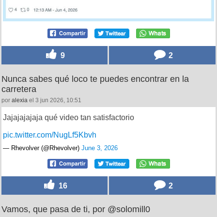
9
2
Nunca sabes qué loco te puedes encontrar en la
carretera
por
alexia
el 3 jun 2026, 10:51
Jajajajajaja qué video tan satisfactorio
pic.twitter.com/NugLf5Kbvh
— Rhevolver (@Rhevolver)
June 3, 2026
16
2
Vamos, que pasa de ti, por @solomill0