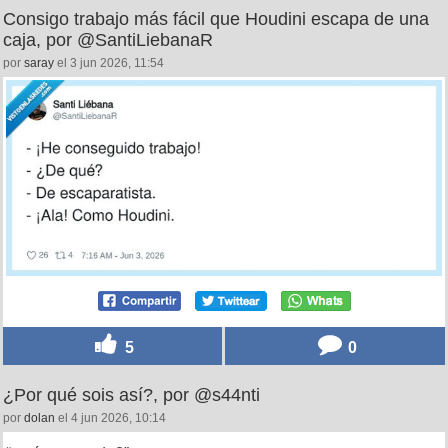
Consigo trabajo más fácil que Houdini escapa de una
caja, por @SantiLiebanaR
por
saray
el 3 jun 2026, 11:54
5
0
¿Por qué sois así?, por @s44nti
por
dolan
el 4 jun 2026, 10:14