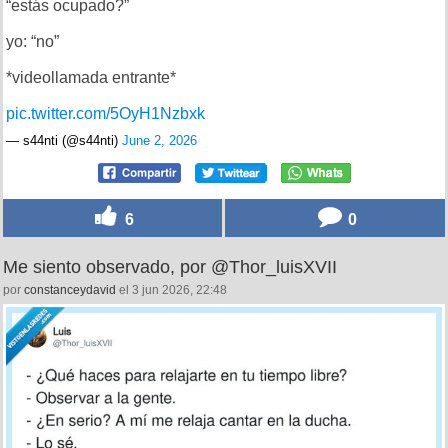
“estás ocupado?”
yo: “no”
*videollamada entrante*
pic.twitter.com/5OyH1Nzbxk
— s44nti (@s44nti)
June 2, 2026
6
0
Me siento observado, por @Thor_luisXVII
por
constanceydavid
el 3 jun 2026, 22:48