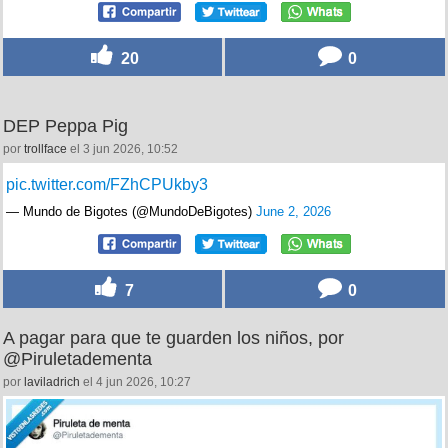
20
0
DEP Peppa Pig
por
trollface
el 3 jun 2026, 10:52
pic.twitter.com/FZhCPUkby3
— Mundo de Bigotes (@MundoDeBigotes)
June 2, 2026
7
0
A pagar para que te guarden los niños, por
@Piruletadementa
por
laviladrich
el 4 jun 2026, 10:27