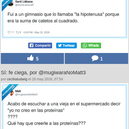
5
1
Sí: fe ciega, por @mugiwaraNoMatt3
por
cecilialudwig
el 26 may 2026, 07:54