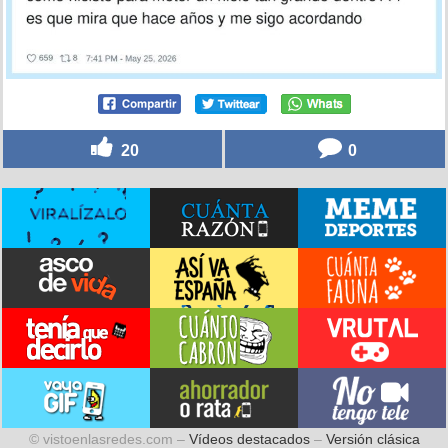
20
0
© vistoenlasredes.com –
Vídeos destacados
–
Versión clásica