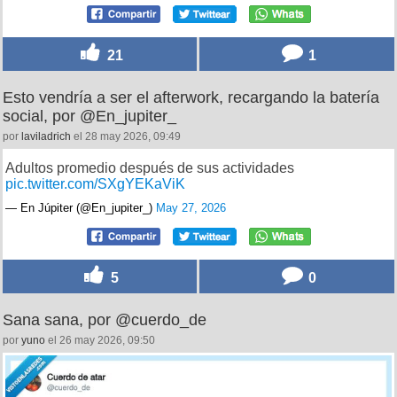
21
1
Esto vendría a ser el afterwork, recargando la batería
social, por @En_jupiter_
por
laviladrich
el 28 may 2026, 09:49
Adultos promedio después de sus actividades
pic.twitter.com/SXgYEKaViK
— En Júpiter (@En_jupiter_)
May 27, 2026
5
0
Sana sana, por @cuerdo_de
por
yuno
el 26 may 2026, 09:50