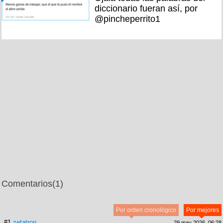
diccionario fueran así, por
@pincheperrito1
Comentarios
(1)
Por orden cronológico
Por mejores
#1
zetatron
29 may 2026, 06:28