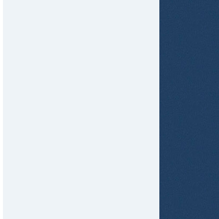
tir
ame