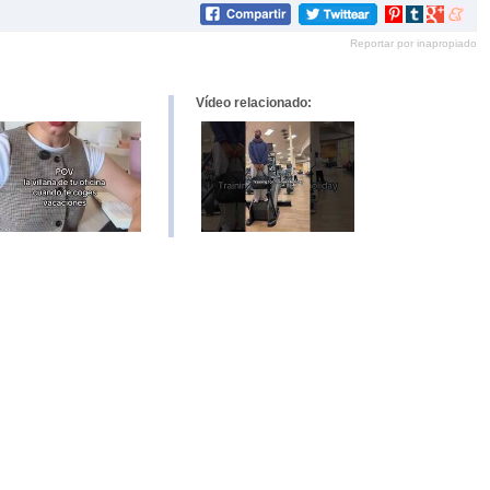
Compartir
Compartir
Compartir
Compar
en
en
en
en
Reportar por inapropiado
Pinterest
tumblr
Google+
mene
Vídeo relacionado: