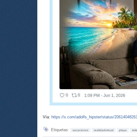
Vía:
https://x.com/adolfs_hipster/status/206140482
Etiquetas:
vacaciones
realidadvirtual
playa
tel