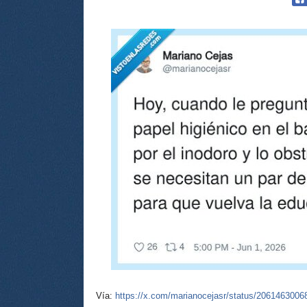
Vía:
https://x.com/marianocejasr/status/206146300