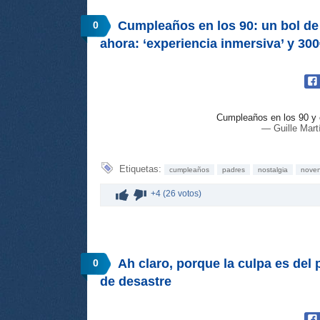
Cumpleaños en los 90: un bol de
0
ahora: ‘experiencia inmersiva’ y 3
Cumpleaños en los 90 y 
— Guille Mar
Etiquetas:
cumpleaños
padres
nostalgia
nove
+4 (26 votos)
Ah claro, porque la culpa es del 
0
de desastre