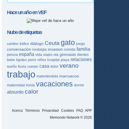
Hace un año en
VEF
Nube de etiquetas
gato
Ceuta
diálogo
cambio
tráfico
juego
familia
conversación
invasion
nostalgia
comida
españa
gimnasio
pereza
vida
viajes
ola
dientes
relaciones
bebe
ligoteo
perro
niños
hospital
playa
verano
casa
sueño
lluvia
cuerpo
dolor
trabajo
marruecos
malentendido
vacaciones
maternidad
ironía
dormir
calor
absurdo
Acerca
Términos
Privacidad
Cookies
FAQ
APP
Memondo Network © 2026