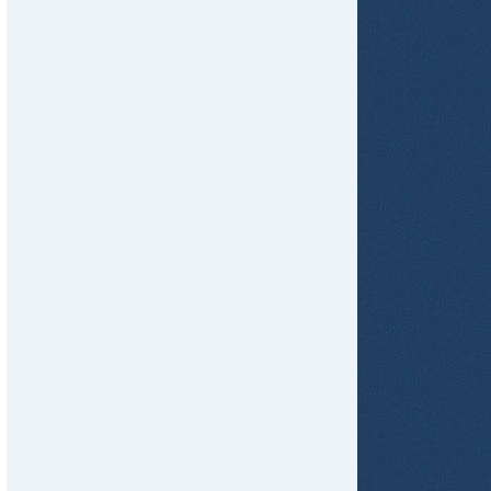
tir
ame