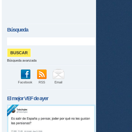
tir
ame
Búsqueda
Búsqueda avanzada
Facebook
RSS
Email
El mejor
VEF
de ayer