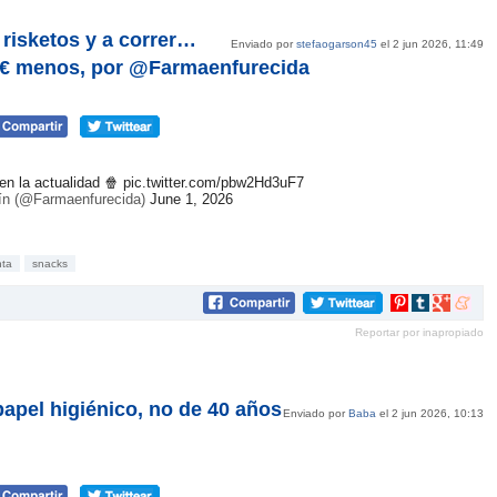
 risketos y a correr…
Enviado por
stefaogarson45
el 2 jun 2026, 11:49
00€ menos, por @Farmaenfurecida
en la actualidad 🍿
pic.twitter.com/pbw2Hd3uF7
tín (@Farmaenfurecida)
June 1, 2026
nta
snacks
Compartir
Compartir
Compartir
Compar
en
en
en
en
Reportar por inapropiado
Pinterest
tumblr
Google+
mene
papel higiénico, no de 40 años
Enviado por
Baba
el 2 jun 2026, 10:13