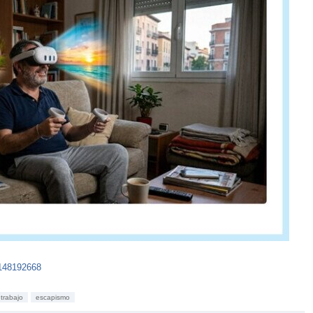
6148192668
etrabajo
escapismo