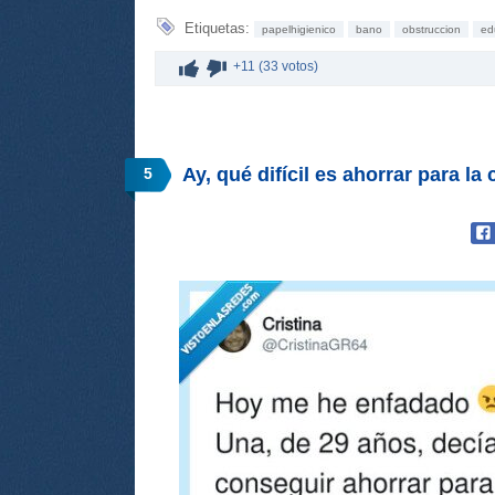
Etiquetas:
papelhigienico
bano
obstruccion
ed
+11 (33 votos)
Ay, qué difícil es ahorrar para la
5