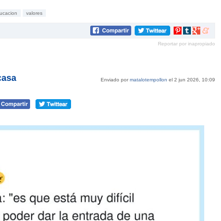
ucacion
valores
Compartir
Compartir
Compartir
Compar
en
en
en
en
Reportar por inapropiado
Pinterest
tumblr
Google+
mene
 casa
Enviado por
matalotempollon
el 2 jun 2026, 10:09