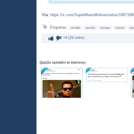
Vía:
https://x.com/SuperManuMolina/status/196710
Etiquetas:
semilla
sandía
barriga
marvel
gr
+8 (28 votos)
Quizás también te interese: