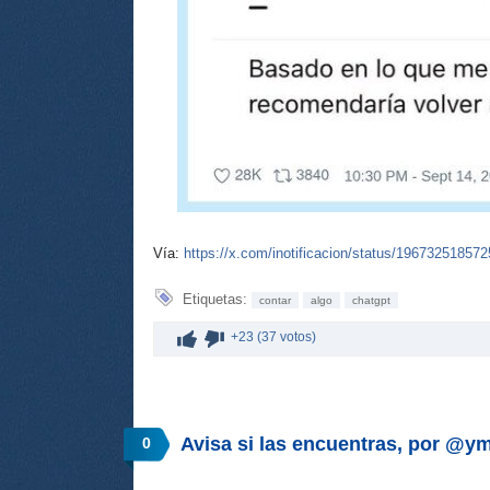
Vía:
https://x.com/inotificacion/status/19673251857
Etiquetas:
contar
algo
chatgpt
+23 (37 votos)
Avisa si las encuentras, por 
0