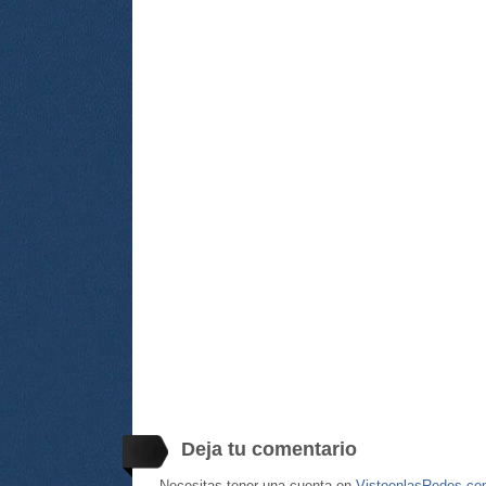
Deja tu comentario
Necesitas tener una cuenta en
VistoenlasRedes.c