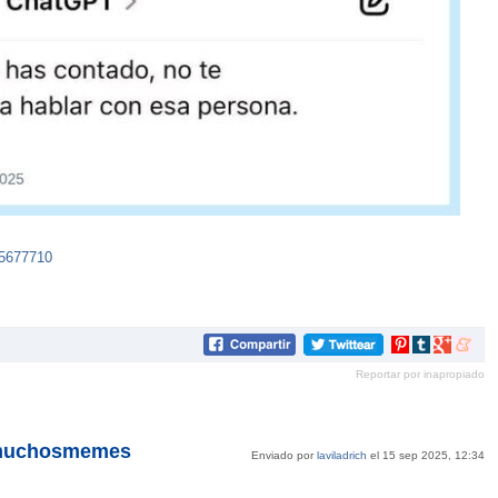
25677710
Compartir
Compartir
Compartir
Compar
en
en
en
en
Reportar por inapropiado
Pinterest
tumblr
Google+
mene
@ymuchosmemes
Enviado por
laviladrich
el 15 sep 2025, 12:34