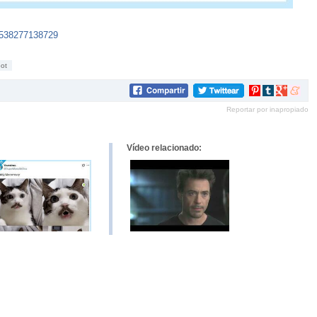
6538277138729
oot
Compartir
Compartir
Compartir
Compar
en
en
en
en
Reportar por inapropiado
Pinterest
tumblr
Google+
mene
Vídeo relacionado: