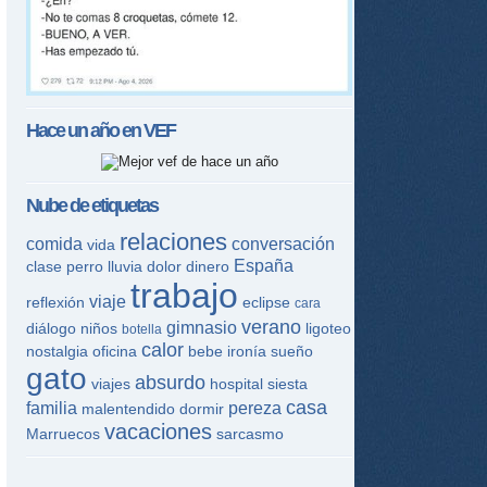
Hace un año en
VEF
Nube de etiquetas
relaciones
comida
conversación
vida
España
clase
perro
lluvia
dolor
dinero
trabajo
viaje
reflexión
eclipse
cara
verano
gimnasio
diálogo
niños
ligoteo
botella
calor
nostalgia
oficina
bebe
ironía
sueño
gato
absurdo
viajes
hospital
siesta
casa
familia
pereza
malentendido
dormir
vacaciones
Marruecos
sarcasmo