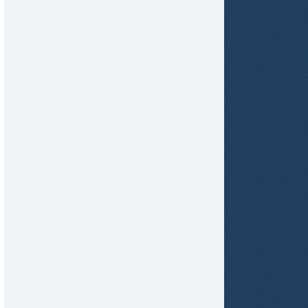
tir
ame