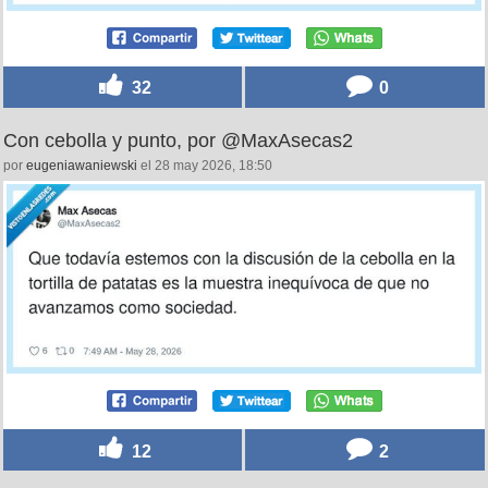
32
0
Con cebolla y punto, por @MaxAsecas2
por
eugeniawaniewski
el 28 may 2026, 18:50
12
2