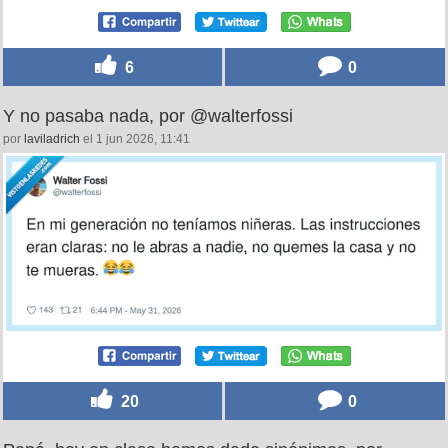
6
0
Y no pasaba nada, por @walterfossi
por
laviladrich
el 1 jun 2026, 11:41
20
0