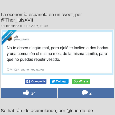
La economía española en un tweet, por
@Thor_luisXVII
por
leontine3
el 1 jun 2026, 10:49
34
2
Se habrán ido acumulando, por @cuerdo_de