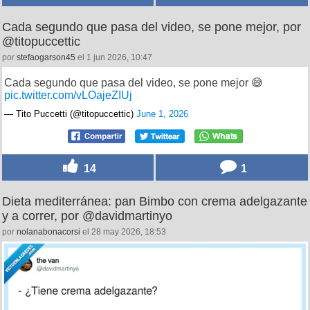
Cada segundo que pasa del video, se pone mejor, por
@titopuccettic
por
stefaogarson45
el 1 jun 2026, 10:47
Cada segundo que pasa del video, se pone mejor 😅
pic.twitter.com/vLOajeZIUj
— Tito Puccetti (@titopuccettic)
June 1, 2026
14
1
Dieta mediterránea: pan Bimbo con crema adelgazante
y a correr, por @davidmartinyo
por
nolanabonacorsi
el 28 may 2026, 18:53