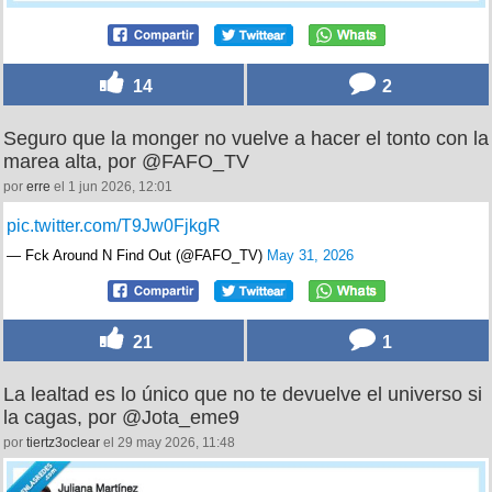
14
2
Seguro que la monger no vuelve a hacer el tonto con la
marea alta, por @FAFO_TV
por
erre
el 1 jun 2026, 12:01
pic.twitter.com/T9Jw0FjkgR
— Fck Around N Find Out (@FAFO_TV)
May 31, 2026
21
1
La lealtad es lo único que no te devuelve el universo si
la cagas, por @Jota_eme9
por
tiertz3oclear
el 29 may 2026, 11:48