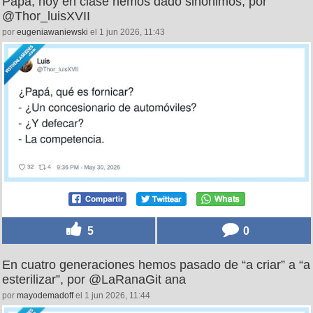
Papá, hoy en clase hemos dado sinónimos, por
@Thor_luisXVII
por
eugeniawaniewski
el 1 jun 2026, 11:43
5
0
En cuatro generaciones hemos pasado de “a criar” a “a
esterilizar”, por @LaRanaGit ana
por
mayodemadoff
el 1 jun 2026, 11:44