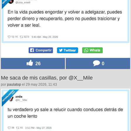
26
0
Me saca de mis casillas, por @X__Mile
por
paulatop
el 29 may 2026, 11:43