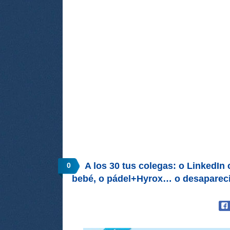
A los 30 tus colegas: o LinkedIn 
0
bebé, o pádel+Hyrox… o desaparec