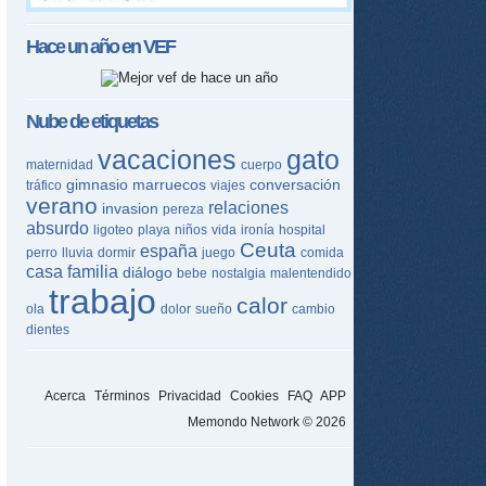
Hace un año en
VEF
Nube de etiquetas
vacaciones
gato
maternidad
cuerpo
gimnasio
marruecos
conversación
tráfico
viajes
verano
relaciones
invasion
pereza
absurdo
ligoteo
playa
niños
vida
ironía
hospital
Ceuta
españa
perro
lluvia
dormir
juego
comida
casa
familia
diálogo
bebe
nostalgia
malentendido
trabajo
calor
ola
dolor
sueño
cambio
dientes
Acerca
Términos
Privacidad
Cookies
FAQ
APP
Memondo Network © 2026