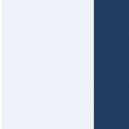
tir
ame