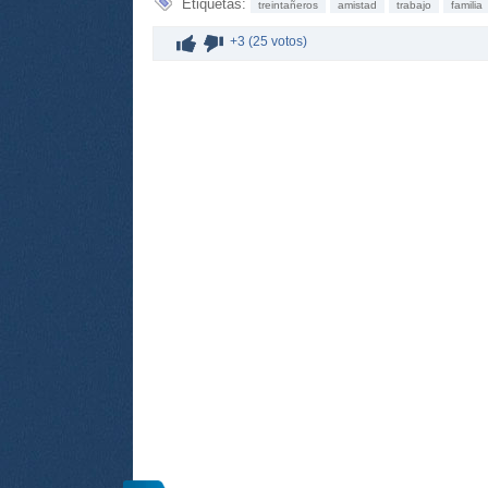
Etiquetas:
treintañeros
amistad
trabajo
familia
+3 (25 votos)