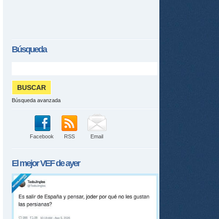
Búsqueda
Búsqueda avanzada
Facebook
RSS
Email
El mejor
VEF
de ayer