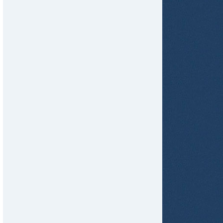
tir
ame