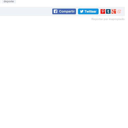
deporte
Compartir
Compartir
Compartir
Compar
en
en
en
en
Reportar por inapropiado
Pinterest
tumblr
Google+
mene