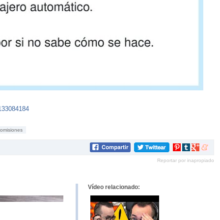
4133084184
comisiones
Compartir
Compartir
Compartir
Compar
en
en
en
en
Reportar por inapropiado
Pinterest
tumblr
Google+
mene
Vídeo relacionado: