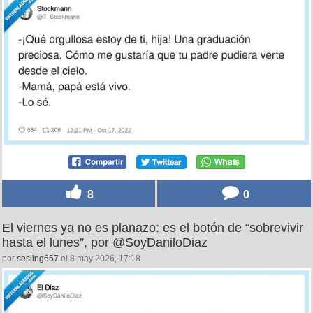
La graduación preciosa y el drama, también, por
@T_Stockmann
por
nolanabonacorsi
el 8 may 2026, 11:35
8
0