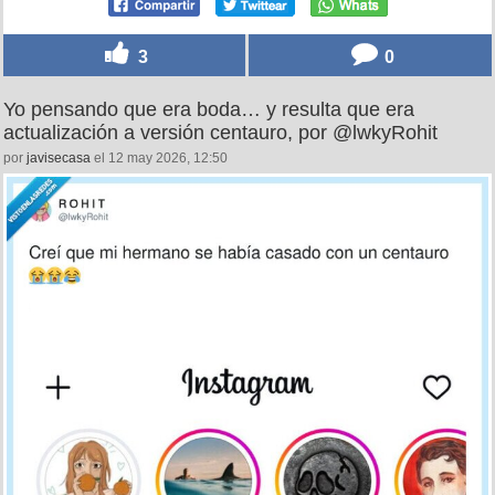
Ay pobrecillas, por @messedupfoods
por
jessicatodd
el 14 may 2026, 09:31
pic.twitter.com/9fjbbcmKDN
— i like food (@messedupfoods)
May 13, 2026
3
0
Yo pensando que era boda… y resulta que era
actualización a versión centauro, por @lwkyRohit
por
javisecasa
el 12 may 2026, 12:50