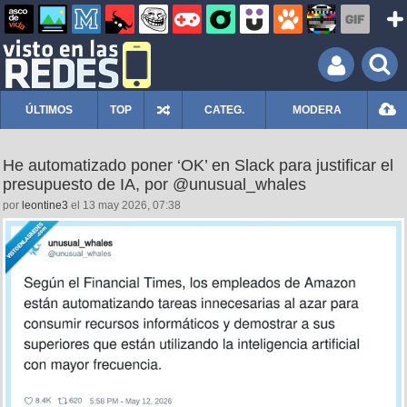
ÚLTIMOS
TOP
CATEG.
MODERA
He automatizado poner ‘OK’ en Slack para justificar el
presupuesto de IA, por @unusual_whales
por
leontine3
el 13 may 2026, 07:38