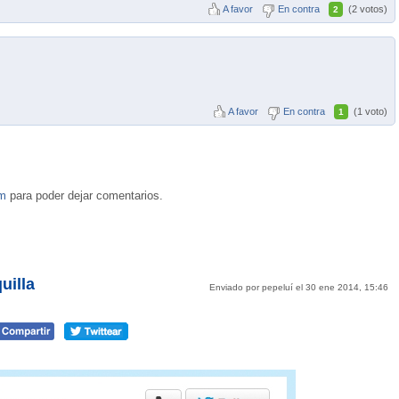
A favor
En contra
(2 votos)
2
A favor
En contra
(1 voto)
1
om
para poder dejar comentarios.
uilla
Enviado por pepeluí el 30 ene 2014, 15:46