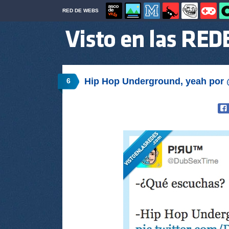
RED DE WEBS
Hip Hop Underground, yeah po
6