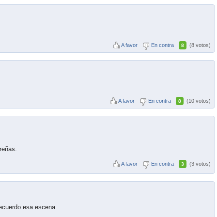
A favor
En contra
(8 votos)
8
A favor
En contra
(10 votos)
8
reñas.
A favor
En contra
(3 votos)
3
recuerdo esa escena