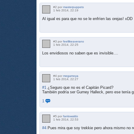
#2 por
masterpuppets
1 feb 2014, 22:19
Al igual es para que no se le enfríen las orejas! xDD
#3 por
feellikeaverano
1 feb 2014, 22:25
Los envidiosos no saben que es invisible....
#4 por
megamoya
1 feb 2014, 22:27
#1
¿Seguro que no es el Capitán Picard?
También podría ser Gurney Halleck, pero ese tenía g
1
#5 por
fanlowaldo
1 feb 2014, 22:53
#4
Pues mira que soy trekkie pero ahora mismo no 