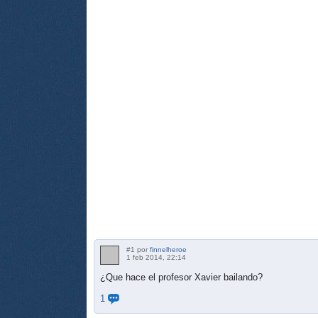
#1 por
finnelheroe
1 feb 2014, 22:14
¿Que hace el profesor Xavier bailando?
1