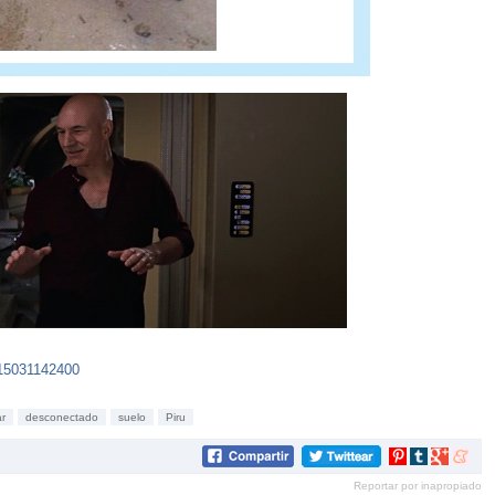
515031142400
ar
desconectado
suelo
Piru
Compartir
Compartir
Compartir
Compar
en
en
en
en
Reportar por inapropiado
Pinterest
tumblr
Google+
mene