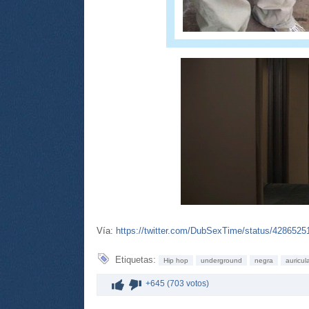
Vía:
https://twitter.com/DubSexTime/status/428652
Etiquetas:
Hip hop
underground
negra
auricul
+645 (703 votos)