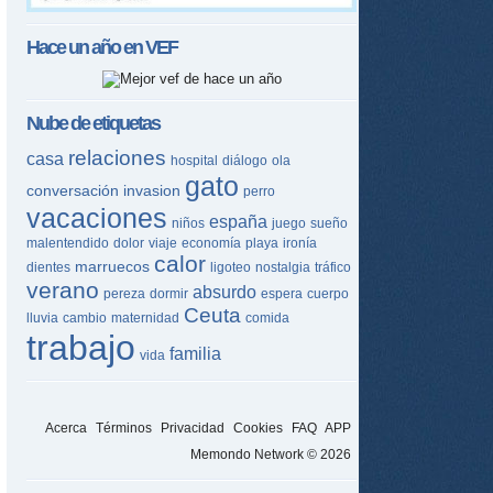
Hace un año en
VEF
Nube de etiquetas
relaciones
casa
hospital
diálogo
ola
gato
conversación
invasion
perro
vacaciones
españa
niños
juego
sueño
malentendido
dolor
viaje
economía
playa
ironía
calor
marruecos
dientes
ligoteo
nostalgia
tráfico
verano
absurdo
pereza
dormir
espera
cuerpo
Ceuta
lluvia
cambio
maternidad
comida
trabajo
familia
vida
Acerca
Términos
Privacidad
Cookies
FAQ
APP
Memondo Network © 2026