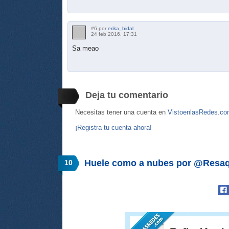
#6 por
erika_bidal
24 feb 2016, 17:31
Sa meao
Deja tu comentario
Necesitas tener una cuenta en
VistoenlasRedes.c
¡Registra tu cuenta ahora!
Huele como a nubes por @Resaq
10