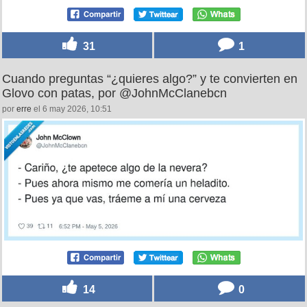
31
1
Cuando preguntas “¿quieres algo?” y te convierten en
Glovo con patas, por @JohnMcClanebcn
por
erre
el 6 may 2026, 10:51
14
0