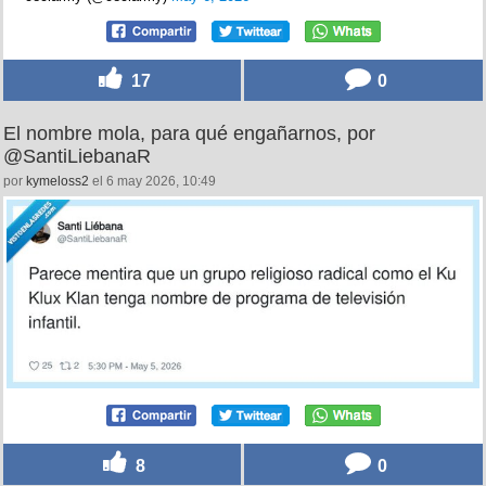
17
0
El nombre mola, para qué engañarnos, por
@SantiLiebanaR
por
kymeloss2
el 6 may 2026, 10:49
8
0