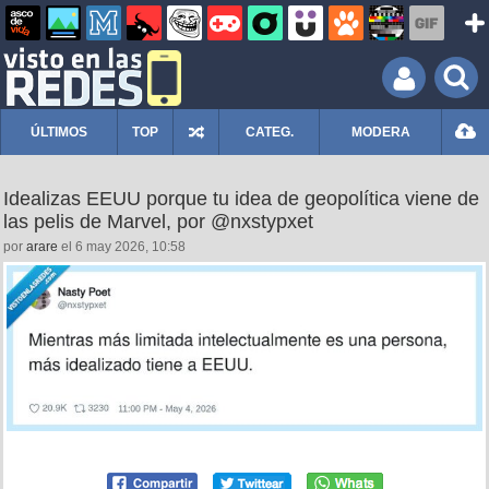
ÚLTIMOS
TOP
CATEG.
MODERA
Idealizas EEUU porque tu idea de geopolítica viene de
las pelis de Marvel, por @nxstypxet
por
arare
el 6 may 2026, 10:58