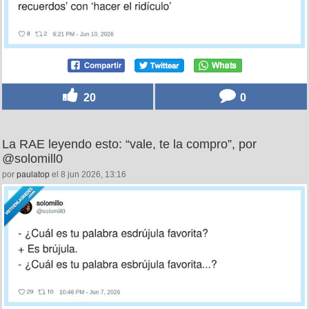
20
0
La RAE leyendo esto: “vale, te la compro”, por
@solomill0
por
paulatop
el 8 jun 2026, 13:16